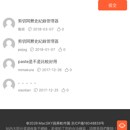
提交
剪切闆曆史紀錄管理器
魯班
2018-03-07
0
剪切闆曆史紀錄管理器
pejag
2018-01-07
0
paste是不是比較好用
mimakura
2017-12-26
0
。。。。。
xiaotian
2017-12-25
0
©2026 MacSKY蘋果軟件園
京ICP備16048839号
站内大部分資源收集于網絡，若侵犯了您的合法權益，請聯系我們删除！客服