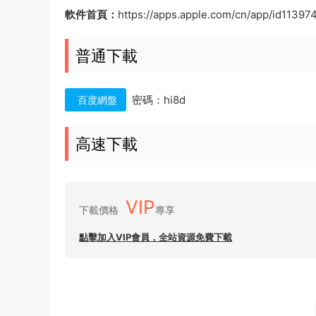
軟件首頁：
https://apps.apple.com/cn/app/id11397
普通下載
密碼：hi8d
百度網盤
高速下載
VIP
下載價格
專享
點擊加入VIP會員，全站資源免費下載