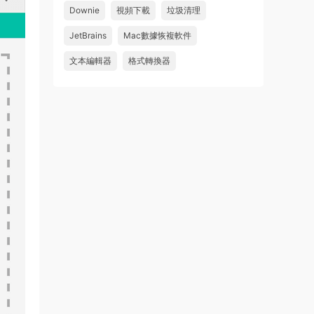
Downie
視頻下載
垃圾清理
wahaha
JetBrains
Mac數據恢複軟件
來源：
Microsoft Office 2016 for Mac v15.39 VL
中文破解版
文本編輯器
格式轉換器
u179212223945 • 2026-07-08
求spark desktop 破解版
來源：
求檔區