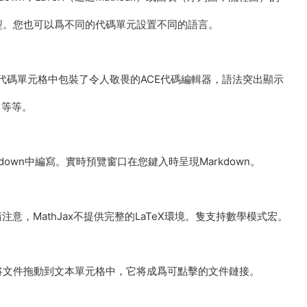
型。您也可以爲不同的代碼單元設置不同的語言。
r在代碼單元格中包裝了令人敬畏的ACE代碼編輯器，語法突出顯示
出等等。
kdown中編寫。實時預覽窗口在您鍵入時呈現Markdown。
式。請注意，MathJax不提供完整的LaTeX環境。隻支持數學模式宏。
将文件拖動到文本單元格中，它将成爲可點擊的文件鏈接。