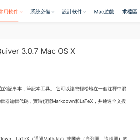
常用軟件
系統必備
設計軟件
Mac遊戲
求檔區
 3.0.7 Mac OS X
立的記事本，筆記本工具。 它可以讓您輕松地在一個注釋中混
編輯器編輯代碼，實時預覽Markdown和LaTeX，并通過全文搜
kdown，LaTeX（通過MathJax）或圖表（序列圖，流程圖）的