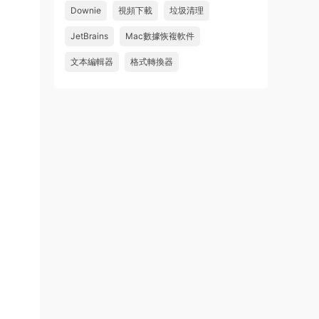
Downie
視頻下載
垃圾清理
wahaha
JetBrains
Mac數據恢複軟件
來源：
Microsoft Office 2016 for Mac v15.39 VL
中文破解版
文本編輯器
格式轉換器
u179212223945 • 2026-07-08
求spark desktop 破解版
來源：
求檔區