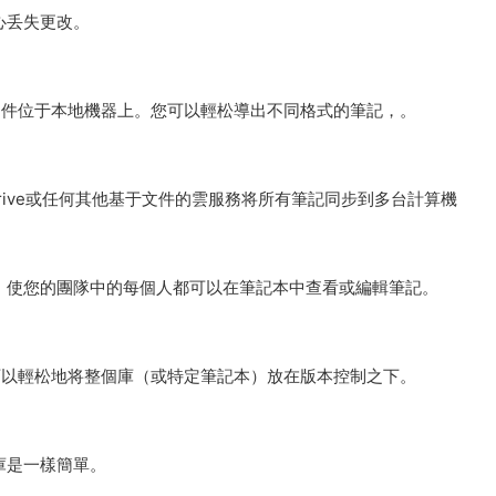
心丢失更改。
數據文件位于本地機器上。您可以輕松導出不同格式的筆記，。
Google Drive或任何其他基于文件的雲服務将所有筆記同步到多台計算機
本，使您的團隊中的每個人都可以在筆記本中查看或編輯筆記。
因此可以輕松地将整個庫（或特定筆記本）放在版本控制之下。
原庫是一樣簡單。