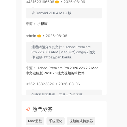
u481623166606
• 2026-08-06
求 Danvici 21.0.4 MAC 版
來源：
求檔區
admin
• 2026-08-06
通過網盤分享的文件：Adobe Premiere
Pro v26.3.0 ARM [MacSKY].dmg等2個文
件 鏈接: https://pan.baidu...
來源：
Adobe Premiere Pro 2026 v26.2.2 Mac
中文破解版 PR2026 強大視頻編輯軟件
u262113823826 • 2026-08-06
怎麽不能下載啊，不是白充值了嗎
來源：
Adobe Premiere Pro 2026 v26.2.2 Mac
熱門标簽
中文破解版 PR2026 強大視頻編輯軟件
Mac遊戲
系統優化
視頻格式轉換器
u604731536624
• 2026-07-15