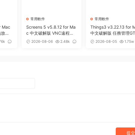
常用軟件
常用軟件
r Mac
Screens 5 v5.8.12 for Ma
Things3 v3.22.13 for 
拖放暫
c 中文破解版 VNC遠程桌
中文破解版 任務管理GT
面客戶端應用程序
效率工具
76k
2026-08-06
2.48k
2026-08-05
1.75w
0
13
提交