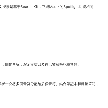
是基于Search Kit，它與Mac上的Spotlight功能相同。
。
使用，團隊會議，演示文稿以及自己審閱筆記非常好。
，或者一次将多個音符分配給多個音符。結合筆記本和鏈接筆記，