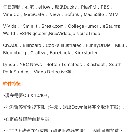
每日運動，在流，eHow，魔鬼Ducky，PlayFM，PBS，
Vine.Co，MetaCafe，iView，Bofunk，MadiaSilo，MTV
V-Vids，15min.lt，Break.com，CollegeHumor，eBaum’s
World，ESPN.go.com,NicoVideo.jp NoiseTrade
On.AOL，Billboard，Cook’s Illustrated，FunnyOrDie，MLB，
Bloomberg，Craftsy，Facebook，Kickstarter
Lynda，NBC News，Rotten Tomatoes，Slashdot，South
Park Studios，Video Detective等。
軟件特征：
•現在需要OS X 10.10+。
•能夠暫停和恢複下載（注意，退出Downie将完全取消下載）。
•在網絡故障時自動重試。
•HTTP下載現在分成塊（如果服務器支持），因此可能加速下