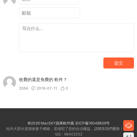
提交
收費的還是免費的 軟件？
3554
2019-07-11
0
©2026 MacSKY蘋果軟件園
京ICP備16048839号
站内大部分資源收集于網絡，若侵犯了您的合法權益，請聯系我們删除！客服
QQ：66402232