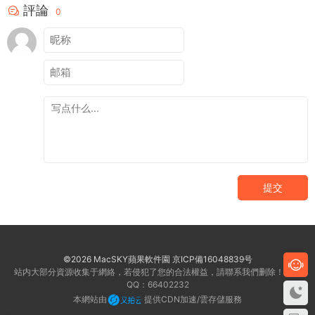
評論
0
提交
©2026 MacSKY蘋果軟件園
京ICP備16048839号
站内大部分資源收集于網絡，若侵犯了您的合法權益，請聯系我們删除！客服
QQ：66402232
本網站由
提供CDN加速/雲存儲服務