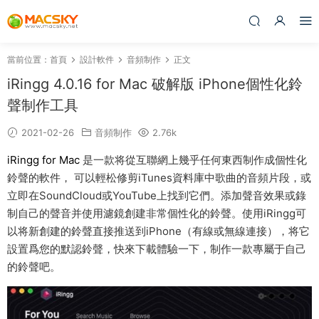
當前位置：
首頁
設計軟件
音頻制作
正文
iRingg 4.0.16 for Mac 破解版 iPhone個性化鈴
聲制作工具
2021-02-26
音頻制作
2.76k
iRingg for Mac
是一款将從互聯網上幾乎任何東西制作成個性化
鈴聲的軟件， 可以輕松修剪iTunes資料庫中歌曲的音頻片段，或
立即在SoundCloud或YouTube上找到它們。添加聲音效果或錄
制自己的聲音并使用濾鏡創建非常個性化的鈴聲。使用iRingg可
以将新創建的鈴聲直接推送到iPhone（有線或無線連接），将它
設置爲您的默認鈴聲，快來下載體驗一下，制作一款專屬于自己
的鈴聲吧。