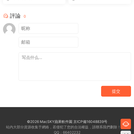
評論
0
提交
©2026 MacSKY蘋果軟件園
京ICP備16048839号
站内大部分資源收集于網絡，若侵犯了您的合法權益，請聯系我們删除！客服
QQ：66402232