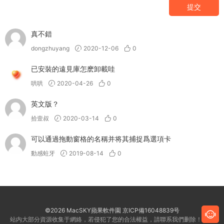
提交
真不錯
dongzhuyang
2020-12-06
0
已安裝的遠見庫怎麽卸載哇
哄哄
2020-04-26
0
英文版？
拾壹叔
2020-03-14
0
可以通過拖動窗格的名稱并将其捕捉爲選項卡
動感蛀牙
2019-08-14
0
©2026 MacSKY蘋果軟件園
京ICP備16048839号
站内大部分資源收集于網絡，若侵犯了您的合法權益，請聯系我們删除！客服