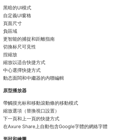
黑暗的UI模式
自定義UI窗格
頁面尺寸
負區域
更智能的捕捉和距離指南
切換标尺可見性
捏縮放
縮放以适合快捷方式
中心選擇快捷方式
動态面闆和中繼器的内聯編輯
原型播放器
帶觸摸光标和移動滾動條的移動模式
縮放選項（替換視口設置）
下一頁和上一頁的快捷方式
在Axure Share上自動包含Google字體的網絡字體
形狀和繪圖