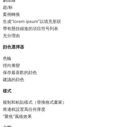
删除線
超/标
案例轉換
生成“lorem ipsum”以填充形狀
帶有懸挂縮進的項目符号列表
充分理由
顔色選擇器
色輪
徑向漸變
保存最喜歡的顔色
建議的顔色
樣式
複制和粘貼樣式（替換格式畫家）
将邊框設置爲任何厚度
“聚焦”風格效果