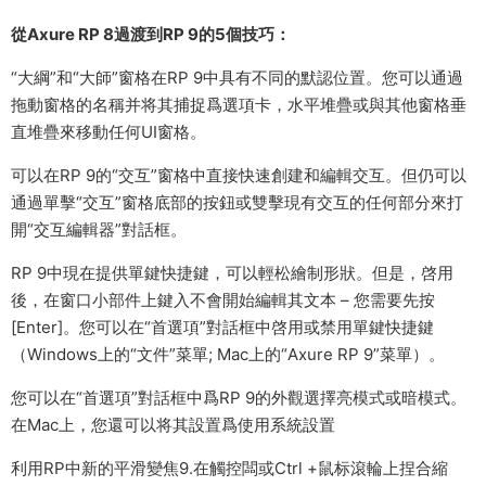
從Axure RP 8過渡到RP 9的5個技巧：
“大綱”和“大師”窗格在RP 9中具有不同的默認位置。您可以通過
拖動窗格的名稱并将其捕捉爲選項卡，水平堆疊或與其他窗格垂
直堆疊來移動任何UI窗格。
可以在RP 9的“交互”窗格中直接快速創建和編輯交互。但仍可以
通過單擊“交互”窗格底部的按鈕或雙擊現有交互的任何部分來打
開“交互編輯器”對話框。
RP 9中現在提供單鍵快捷鍵，可以輕松繪制形狀。但是，啓用
後，在窗口小部件上鍵入不會開始編輯其文本 – 您需要先按
[Enter]。您可以在“首選項”對話框中啓用或禁用單鍵快捷鍵
（Windows上的“文件”菜單; Mac上的“Axure RP 9”菜單）。
您可以在“首選項”對話框中爲RP 9的外觀選擇亮模式或暗模式。
在Mac上，您還可以将其設置爲使用系統設置
利用RP中新的平滑變焦9.在觸控闆或Ctrl +鼠标滾輪上捏合縮