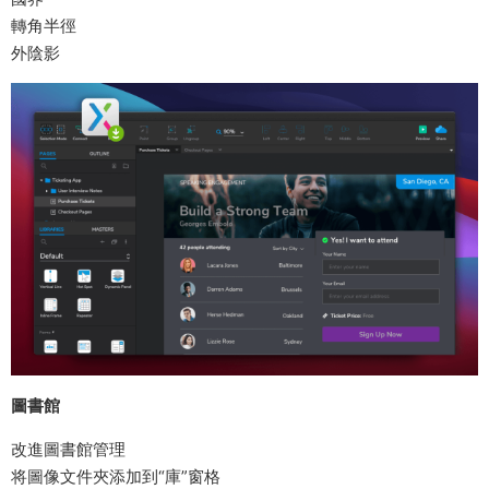
轉角半徑
外陰影
圖書館
改進圖書館管理
将圖像文件夾添加到“庫”窗格