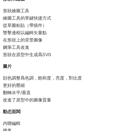
形狀繪圖工具
繪圖工具的單鍵快捷方式
從草圖粘貼（帶插件）
雙擊邊框以編輯矢量點
在形狀上的背景圖像
鋼筆工具改進
形狀在原型中生成爲SVG
圖片
顔色調整爲色調，飽和度，亮度，對比度
更好的壓縮
翻轉水平/垂直
改進了原型中的圖像質量
動态面闆
内聯編輯
國界