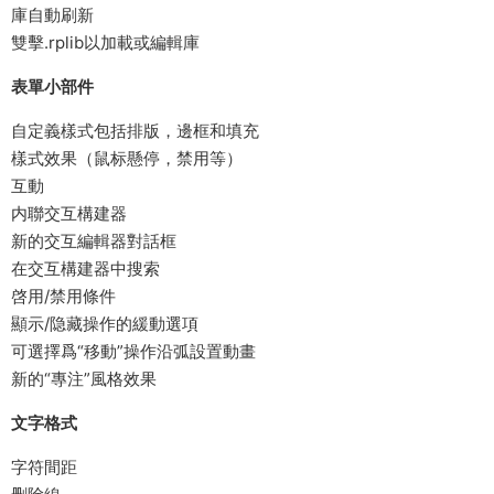
庫自動刷新
雙擊.rplib以加載或編輯庫
表單小部件
自定義樣式包括排版，邊框和填充
樣式效果（鼠标懸停，禁用等）
互動
内聯交互構建器
新的交互編輯器對話框
在交互構建器中搜索
啓用/禁用條件
顯示/隐藏操作的緩動選項
可選擇爲“移動”操作沿弧設置動畫
新的“專注”風格效果
文字格式
字符間距