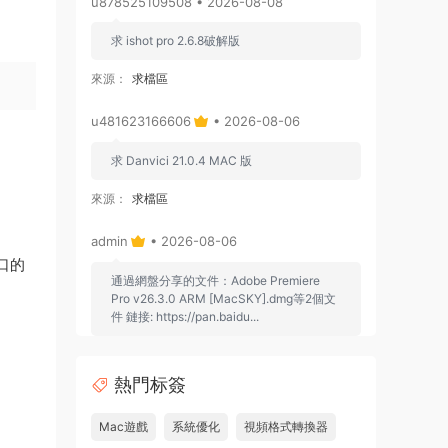
u878525109508 • 2026-08-08
求 ishot pro 2.6.8破解版
來源：
求檔區
u481623166606
• 2026-08-06
求 Danvici 21.0.4 MAC 版
來源：
求檔區
admin
• 2026-08-06
口的
通過網盤分享的文件：Adobe Premiere
Pro v26.3.0 ARM [MacSKY].dmg等2個文
件 鏈接: https://pan.baidu...
來源：
Adobe Premiere Pro 2026 v26.2.2 Mac
中文破解版 PR2026 強大視頻編輯軟件
熱門标簽
u262113823826 • 2026-08-06
Mac遊戲
系統優化
視頻格式轉換器