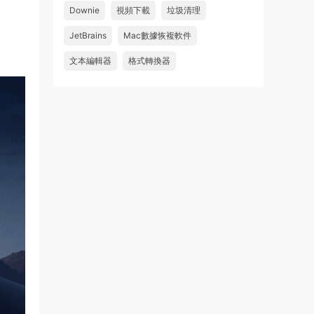
怎麽不能下載啊，不是白充值了嗎
Downie
視頻下載
垃圾清理
來源：
Adobe Premiere Pro 2026 v26.2.2 Mac
JetBrains
Mac數據恢複軟件
中文破解版 PR2026 強大視頻編輯軟件
文本編輯器
格式轉換器
u604731536624
• 2026-07-15
wahaha
來源：
Microsoft Office 2016 for Mac v15.39 VL
中文破解版