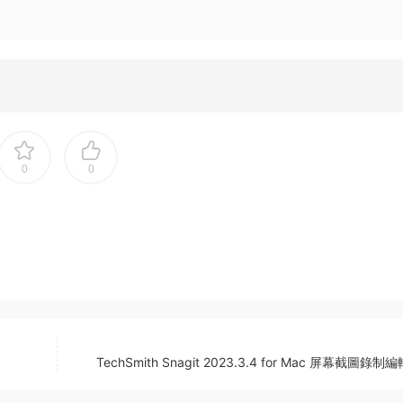
0
0
TechSmith Snagit 2023.3.4 for Mac 屏幕截圖錄