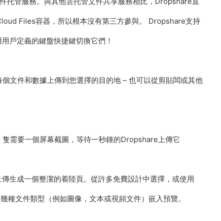
的低價文件托管服務。與其他雲托管文件共享服務相比，Dropshare直
 Cloud Files容器，所以根本沒有第三方參與。 Dropshare支持
用用戶定義的鍵盤快捷鍵切換它們！
e将每個文件和數據上傳到您選擇的目的地 – 也可以從剪貼闆或其他
隻需要一個屏幕截圖，等待一秒鍾的Dropshare上傳它
上傳生成一個整潔的着陸頁。從許多免費設計中選擇，或使用
。可以爲幾種文件類型（例如圖像，文本或視頻文件）嵌入預覽。