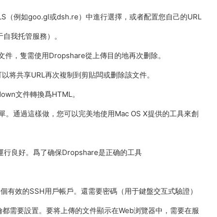
RLS（例如goo.gl或dsh.re）中進行選擇，或者配置您自己的URL
用于自我托管服務）。
，隻需使用Dropshare從上傳目的地再次删除。
以将共享URL再次複制到剪貼闆或删除該文件。
kdown文件轉換爲HTML。
服務菜單。通過這樣做，您可以完美地使用Mac OS X提供的工具來創
中運行良好。爲了确保Dropshare是正确的工具
器上需要一個有效的SSH用戶帳戶。還需要密碼（用于鍵盤交互式驗證）
鑰都需要設置。要将上傳的文件顯示在Web浏覽器中，需要在服