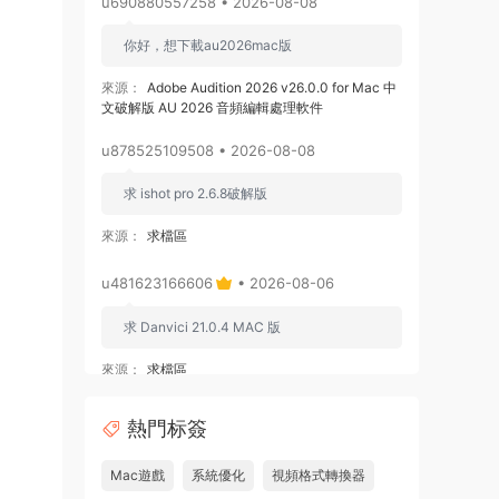
u690880557258 • 2026-08-08
你好，想下載au2026mac版
來源：
Adobe Audition 2026 v26.0.0 for Mac 中
文破解版 AU 2026 音頻編輯處理軟件
u878525109508 • 2026-08-08
求 ishot pro 2.6.8破解版
來源：
求檔區
u481623166606
• 2026-08-06
求 Danvici 21.0.4 MAC 版
來源：
求檔區
admin
• 2026-08-06
熱門标簽
通過網盤分享的文件：Adobe Premiere
Mac遊戲
系統優化
視頻格式轉換器
Pro v26.3.0 ARM [MacSKY].dmg等2個文