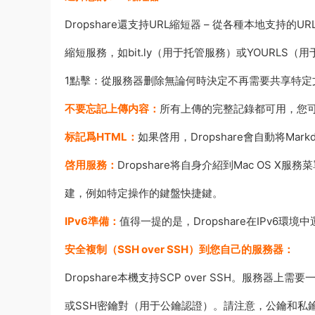
Dropshare還支持URL縮短器 – 從各種本地支持的U
縮短服務，如bit.ly（用于托管服務）或YOURLS（
1點擊：從服務器删除無論何時決定不再需要共享特定文件
不要忘記上傳内容：
所有上傳的完整記錄都可用，您可
标記爲HTML：
如果啓用，Dropshare會自動将Mar
啓用服務：
Dropshare将自身介紹到Mac OS X
建，例如特定操作的鍵盤快捷鍵。
IPv6準備：
值得一提的是，Dropshare在IPv6環境
安全複制（SSH over SSH）到您自己的服務器：
Dropshare本機支持SCP over SSH。服務
或SSH密鑰對（用于公鑰認證）。請注意，公鑰和私