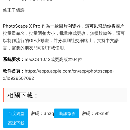
修正了錯誤
PhotoScape X Pro 作爲一款圖片浏覽器，還可以幫助你将圖片
批量重命名，批量調整大小，批量格式更改，無損旋轉等，還可
以制作流行的GIF小動畫，并分享到社交網絡上，支持中文語
言，需要的朋友門可以下載使用。
系統要求：
macOS 10.12或更高版本64位
軟件首頁：
https://apps.apple.com/cn/app/photoscape-
x/id929507092
相關下載：
密碼：3hzq
密碼：vbxn9f
百度網盤
騰訊微雲
高速下載