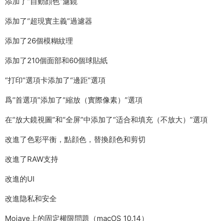
添加了“自動顔色”濾鏡
添加了“超現實主義”過濾器
添加了26個模糊紋理
添加了210個面部和60個球貼紙
“打印”選項卡添加了“邊距”選項
爲“首選項”添加了“縮放（實際像素）”選項
在“放大鏡視圖”和“全屏”中添加了“适合和填充（不放大）”選項
改進了色彩平衡，點顔色，替換顔色和剪切
改進了RAW支持
改進的UI
改進隐私和安全
Mojave上的固定權限問題（macOS 10.14）