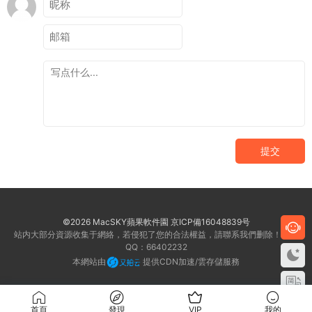
提交
©2026 MacSKY蘋果軟件園
京ICP備16048839号
站内大部分資源收集于網絡，若侵犯了您的合法權益，請聯系我們删除！客服
QQ：66402232
本網站由
提供CDN加速/雲存儲服務
首頁
發現
VIP
我的