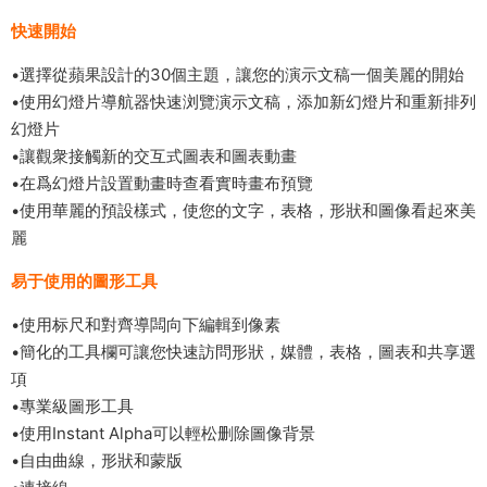
快速開始
•選擇從蘋果設計的30個主題，讓您的演示文稿一個美麗的開始
•使用幻燈片導航器快速浏覽演示文稿，添加新幻燈片和重新排列
幻燈片
•讓觀衆接觸新的交互式圖表和圖表動畫
•在爲幻燈片設置動畫時查看實時畫布預覽
•使用華麗的預設樣式，使您的文字，表格，形狀和圖像看起來美
麗
易于使用的圖形工具
•使用标尺和對齊導闆向下編輯到像素
•簡化的工具欄可讓您快速訪問形狀，媒體，表格，圖表和共享選
項
•專業級圖形工具
•使用Instant Alpha可以輕松删除圖像背景
•自由曲線，形狀和蒙版