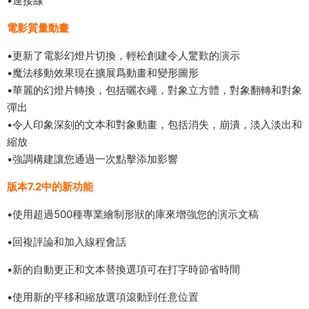
•連接線
電影質量動畫
•更新了電影幻燈片切換，輕松創建令人驚歎的演示
•魔法移動效果現在擴展爲動畫和變形圖形
•華麗的幻燈片轉換，包括曬衣繩，對象立方體，對象翻轉和對象
彈出
•令人印象深刻的文本和對象動畫，包括消失，崩潰，淡入淡出和
縮放
•強調構建讓您通過一次點擊添加影響
版本7.2中的新功能
•使用超過500種專業繪制形狀的庫來增強您的演示文稿
•回複評論和加入線程會話
•新的自動更正和文本替換選項可在打字時節省時間
•使用新的平移和縮放選項滾動到任意位置