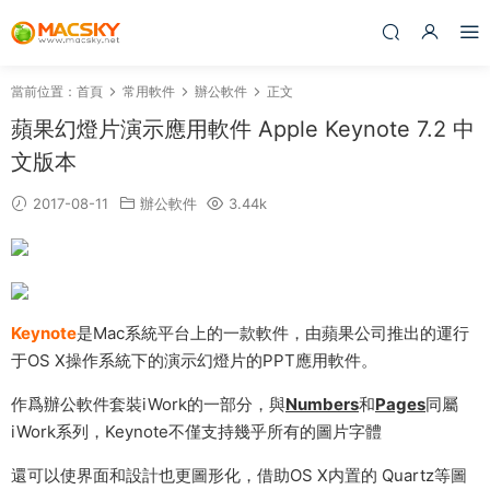
當前位置：
首頁
常用軟件
辦公軟件
正文
蘋果幻燈片演示應用軟件 Apple Keynote 7.2 中
文版本
2017-08-11
辦公軟件
3.44k
Keynote
是Mac系統平台上的一款軟件，由蘋果公司推出的運行
于OS X操作系統下的演示幻燈片的PPT應用軟件。
作爲辦公軟件套裝iWork的一部分，與
Numbers
和
Pages
同屬
iWork系列，Keynote不僅支持幾乎所有的圖片字體
還可以使界面和設計也更圖形化，借助OS X内置的 Quartz等圖