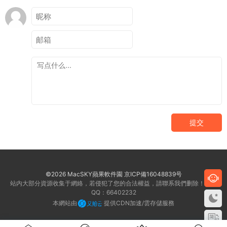
提交
©2026 MacSKY蘋果軟件園
京ICP備16048839号
站内大部分資源收集于網絡，若侵犯了您的合法權益，請聯系我們删除！客服
QQ：66402232
本網站由
提供CDN加速/雲存儲服務