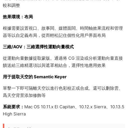
較和調整
效果環境：布局
根據需要設置視口、故事闆、媒體面闆、時間軸效果流程和管理
器等以自定義布局，從而輕松記住個性化用戶界面布局
三維/AOV：三維選擇性運動向量模式
從運動向量數據提取蒙版。通過将 CG 渲染或分析運動向量直接
饋送給三維精選項以與遮罩相結合，選擇性地應用效果
用于提取天空的 Semantic Keyer
單擊一下即可隔離天空以進行色彩校正或合成。還可以删除雲、
爲天空背景添加修飾等
系統要求：
Mac OS 10.11.x El Capitan、10.12.x Sierra、10.13.5
High Sierra