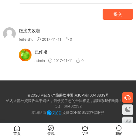
提交
鏈接失效啦
feifeishu
2017-11-11
0
已修複
admin
2017-11-11
0
©2026 MacSKY蘋果軟件園
京ICP備16048839号
站内大部分資源收集于網絡，若侵犯了您的合法權益，請聯系我們删除！客服
QQ：66402232
本網站由
提供CDN加速/雲存儲服務
首頁
發現
VIP
我的