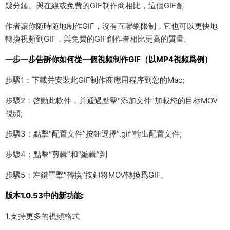
幾分鍾。與在線或免費的GIF制作商相比，這個GIF創
作者讓你随時随地制作GIF，沒有互聯網限制，它也可以更快地
轉換視頻到GIF，與免費的GIF創作者相比更高的質量。
一步一步告訴你如何從一個視頻制作GIF（以MP4視頻爲例）
步驟1：下載并安裝此GIF制作商應用程序到您的Mac;
步驟2：啓動此軟件，并通過點擊“添加文件”加載您的目标MOV
視頻;
步驟3：點擊“配置文件”按鈕選擇“.gif”輸出配置文件;
步驟4：點擊“剪輯”和“編輯”到
步驟5：左鍵單擊“轉換”按鈕将MOV轉換爲GIF。
版本1.0.53中的新功能:
1.支持更多的視頻格式