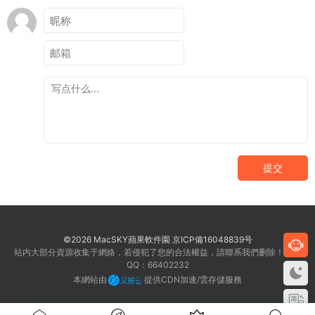
提交
©2026 MacSKY蘋果軟件園
京ICP備16048839号
站内大部分資源收集于網絡，若侵犯了您的合法權益，請聯系我們删除！客服
QQ：66402232
本網站由
提供CDN加速/雲存儲服務