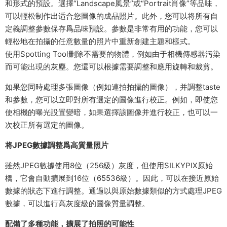
和形式的預設。選擇“Landscape風景”或“Portrait肖像”等品味，
可以輕松制作出适合您圖像的成品照片。此外，您可以将所有自
定義調整參數保存爲品味預設。參數是非常有用的功能，您可以
輕松地在拍攝的任意數量的照片中重新創建主題和樣式。
使用Spotting Tool删除不需要的物體，例如由于相機傳感器污染
而可能出現的灰塵。您還可以根據需要調整和應用旋轉和裁剪。
如果您同時處理多張圖像（例如連拍拍攝的圖像），并調整taste
和參數，您可以立即對所有選定的圖像進行校正。例如，即使您
使相機的曝光設置變暗，如果選擇該圖像并進行校正，也可以一
次校正所有選定的圖像。
将JPEG數據調整爲高質量照片
雖然JPEG數據使用8位（256級）灰度，但使用SILKYPIX原始
橋，它會自動擴展到16位（65536級）。因此，可以在接近原始
數據的狀态下進行調整。通過以與原始數據類似的方式處理JPEG
數據，可以進行高灰度級的圖像質量調整。
配備了多種功能，擴展了拍照的可能性