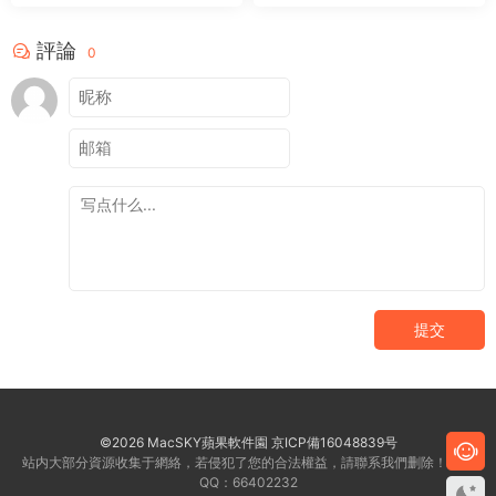
評論
0
提交
©2026 MacSKY蘋果軟件園
京ICP備16048839号
站内大部分資源收集于網絡，若侵犯了您的合法權益，請聯系我們删除！客服
QQ：66402232