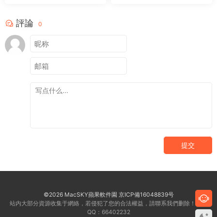
評論
0
提交
©2026 MacSKY蘋果軟件園
京ICP備16048839号
站内大部分資源收集于網絡，若侵犯了您的合法權益，請聯系我們删除！客服
QQ：66402232