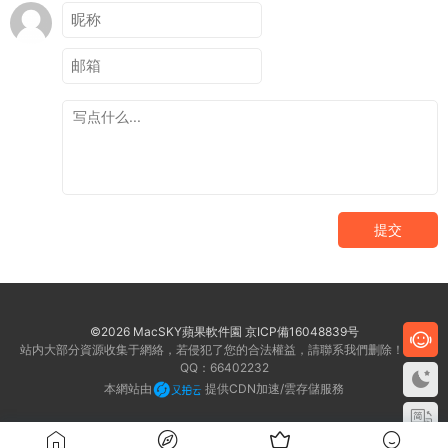
提交
©2026 MacSKY蘋果軟件園
京ICP備16048839号
站内大部分資源收集于網絡，若侵犯了您的合法權益，請聯系我們删除！客服
QQ：66402232
本網站由
提供CDN加速/雲存儲服務