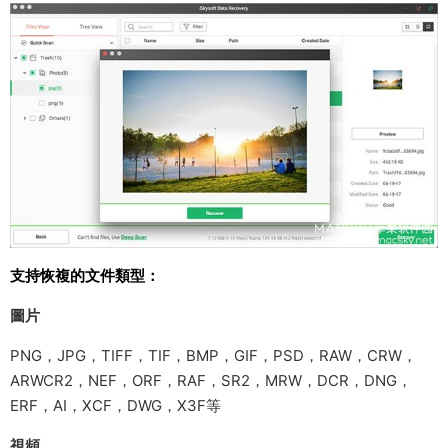
支持恢複的文件類型：
圖片
PNG，JPG，TIFF，TIF，BMP，GIF，PSD，RAW，CRW，
ARWCR2，NEF，ORF，RAF，SR2，MRW，DCR，DNG，
ERF，AI，XCF，DWG，X3F等
視頻