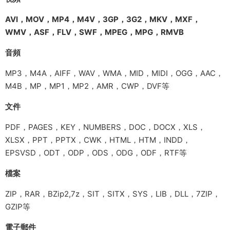
AVI，MOV，MP4，M4V，3GP，3G2，MKV，MXF，
WMV，ASF，FLV，SWF，MPEG，MPG，RMVB
音頻
MP3，M4A，AIFF，WAV，WMA，MID，MIDI，OGG，AAC，
M4B，MP，MP1，MP2，AMR，CWP，DVF等
文件
PDF，PAGES，KEY，NUMBERS，DOC，DOCX，XLS，
XLSX，PPT，PPTX，CWK，HTML，HTM，INDD，
EPSVSD，ODT，ODP，ODS，ODG，ODF，RTF等
檔案
ZIP，RAR，BZip2,7z，SIT，SITX，SYS，LIB，DLL，7ZIP，
GZIP等
電子郵件