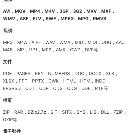
AVI，MOV，MP4，M4V，3GP，3G2，MKV，MXF，
WMV，ASF，FLV，SWF，MPEG，MPG，RMVB
音頻
MP3，M4A，AIFF，WAV，WMA，MID，MIDI，OGG，AAC，
M4B，MP，MP1，MP2，AMR，CWP，DVF等
文件
PDF，PAGES，KEY，NUMBERS，DOC，DOCX，XLS，
XLSX，PPT，PPTX，CWK，HTML，HTM，INDD，
EPSVSD，ODT，ODP，ODS，ODG，ODF，RTF等
檔案
ZIP，RAR，BZip2,7z，SIT，SITX，SYS，LIB，DLL，7ZIP，
GZIP等
電子郵件