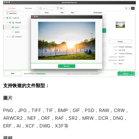
支持恢複的文件類型：
圖片
PNG，JPG，TIFF，TIF，BMP，GIF，PSD，RAW，CRW，
ARWCR2，NEF，ORF，RAF，SR2，MRW，DCR，DNG，
ERF，AI，XCF，DWG，X3F等
視頻