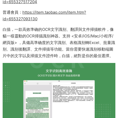
id=655327517204
普通會員：
https://item.taobao.com/item.htm?
id=655327093130
白描，一款高效準确的OCR文字識别、翻譯與文件掃描軟件，像
貓一樣靈動的OCR掃描識别神器。支持 <安卓/iOS/Mac/小程序/
網頁版> ，具備高準确度的文字識别、表格識别轉Excel、批量識
别、識别後翻譯、文件掃描等功能。當你需要快速識别移動端圖
片中的文字以及掃描文件證件時，白描，絕對是你的最佳選擇。