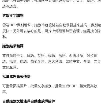
識别也有高準确度，可識别中文簡體與繁體字、英文、德語、法
語等語言。
雲端文字識别
雲端OCR識别引擎，識别準确度随着自動學習越來越高，識别速
度快；另外可以放心的是，圖片上傳經過加密處理，無需擔心隐
私。
識别結果翻譯
支持簡體中文、日語、英語、韓語、法語、西班牙語、阿拉伯
語、俄語、德語、葡萄牙語、意大利語、繁體中文、粵語、文言
文的互譯。
批量處理高效快捷
可批量掃描圖片，批量文字識别，批量生成PDF，極大提高效
率。
自動識别文檔邊界自動生成掃描件