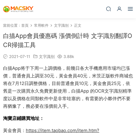
當前位置：
首頁
常用軟件
文字識别
正文
白描App會員優惠碼 漲價倒計時 文字識别翻譯O
CR掃描工具
2021-07-11
文字識别
3.88k
白描App将于下周一上調價格，前幾日各大手機應用市場均已漲
價，普通會員上調至30元，黃金會員40元，米茨正版軟件商城也
将在7月12日調整價格，目前普通會員10元，黃金會員25元，依
舊是一次購買永久免費更新使用，白描App 的OCR文字識别精準
度以及價格在同類軟件中是非常哇塞的，有需要的小夥伴們不要
再猶豫了，務必要在漲價前入手。
淘寶店鋪購買地址：
黃金會員：
https://item.taobao.com/item.htm?