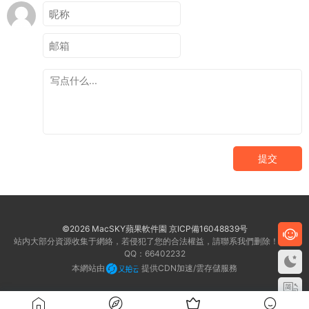
提交
©2026 MacSKY蘋果軟件園
京ICP備16048839号
站内大部分資源收集于網絡，若侵犯了您的合法權益，請聯系我們删除！客服
QQ：66402232
本網站由
提供CDN加速/雲存儲服務