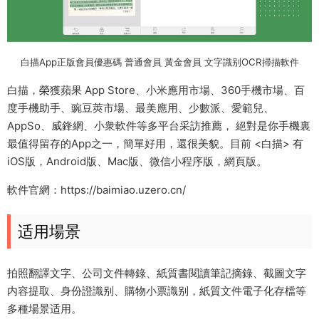
白描App正版會員優惠碼 普通會員 黃金會員 文字識别OCR掃描軟件
白描，榮獲蘋果 App Store、小米應用市場、360手機市場、百
度手機助手、豌豆莢市場、最美應用、少數派、愛範兒、
AppSo、威鋒網、小衆軟件等多平台采訪推薦， 絕對是你手機裏
最值得留存的App之一，簡單好用，還很美貌。目前 <白描> 有
iOS版，Android版、Mac版、微信小程序版，網頁版。
軟件官網：https://baimiao.uzero.cn/
适用場景
拍照翻譯文字、公司文件轉錄、紙質書閱讀筆記摘錄、截圖文字
内容提取、身份證識别、購物小票識别，紙質文件電子化存檔等
多種場景适用。