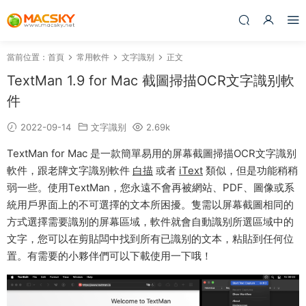
當前位置：
首頁
常用軟件
文字識别
正文
TextMan 1.9 for Mac 截圖掃描OCR文字識别軟
件
2022-09-14
文字識别
2.69k
TextMan for Mac 是一款簡單易用的屏幕截圖掃描OCR文字識别
軟件，跟老牌文字識别軟件
白描
或者
iText
類似，但是功能稍稍
弱一些。使用TextMan，您永遠不會再被網站、PDF、圖像或系
統用戶界面上的不可選擇的文本所困擾。隻需以屏幕截圖相同的
方式選擇需要識别的屏幕區域，軟件就會自動識别所選區域中的
文字，您可以在剪貼闆中找到所有已識别的文本，粘貼到任何位
置。有需要的小夥伴們可以下載使用一下哦！