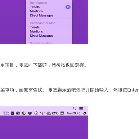
航菜單項目，隻需向下箭頭，然後按返回選擇。
訪問菜單項，而無需查找。 隻需顯示酒吧酒吧并開始輸入，然後按Ente