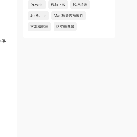
Downie
視頻下載
垃圾清理
來源：
求檔區
JetBrains
Mac數據恢複軟件
u481623166606
• 2026-08-06
文本編輯器
格式轉換器
求 Danvici 21.0.4 MAC 版
性保
來源：
求檔區