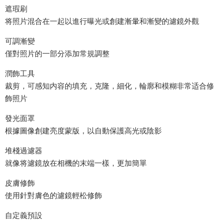
遮瑕刷
将照片混合在一起以進行曝光或創建漸暈和漸變的濾鏡外觀
可調漸變
僅對照片的一部分添加常規調整
潤飾工具
裁剪，可感知内容的填充，克隆，細化，輪廓和模糊非常适合修
飾照片
發光面罩
根據圖像創建亮度蒙版，以自動保護高光或陰影
堆棧過濾器
就像将濾鏡放在相機的末端一樣，更加簡單
皮膚修飾
使用針對膚色的濾鏡輕松修飾
自定義預設