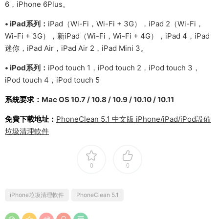
6，iPhone 6Plus。
• iPad系列：
iPad（Wi-Fi，Wi-Fi + 3G），iPad 2（Wi-Fi，
Wi-Fi + 3G），新iPad（Wi-Fi，Wi-Fi + 4G），iPad 4，iPad
迷你，iPad Air，iPad Air 2，iPad Mini 3。
• iPod系列：
iPod touch 1，iPod touch 2，iPod touch 3，
iPod touch 4，iPod touch 5
系統要求：
Mac OS 10.7 / 10.8 / 10.9 / 10.10 / 10.11
免費下載地址：
PhoneClean 5.1 中文版 iPhone/iPad/iPod設備
垃圾清理軟件
0
0
iPhone垃圾清理軟件
PhoneClean 5.1