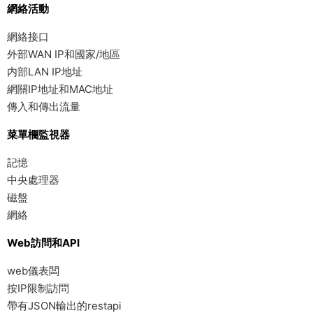
網絡活動
網絡接口
外部WAN IP和國家/地區
内部LAN IP地址
網關IP地址和MAC地址
傳入和傳出流量
菜單欄監視器
記憶
中央處理器
磁盤
網絡
Web訪問和API
web儀表闆
按IP限制訪問
帶有JSON輸出的restapi