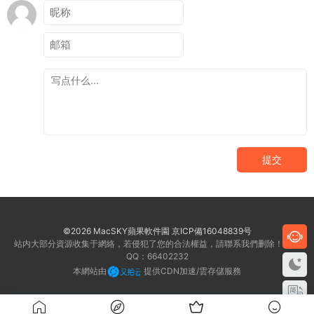
提交
©2026 MacSKY蘋果軟件園
京ICP備16048839号
站内大部分資源收集于網絡，若侵犯了您的合法權益，請聯系我們删除！客服
QQ：66402232
本網站由
提供CDN加速/雲存儲服務