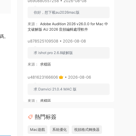
u690880557258 • 2026-08-08
你好，想下載au2026mac版
來源：
Adobe Audition 2026 v26.0.0 for Mac 中
文破解版 AU 2026 音頻編輯處理軟件
密碼。
u878525109508 • 2026-08-08
求 ishot pro 2.6.8破解版
來源：
求檔區
u481623166606
• 2026-08-06
求 Danvici 21.0.4 MAC 版
來源：
求檔區
admin
• 2026-08-06
熱門标簽
通過網盤分享的文件：Adobe Premiere
Mac遊戲
系統優化
視頻格式轉換器
Pro v26.3.0 ARM [MacSKY].dmg等2個文