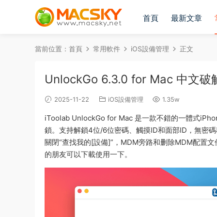
首頁
最新文章
當前位置：
首頁
常用軟件
iOS設備管理
正文
UnlockGo 6.3.0 for Mac 
2025-11-22
iOS設備管理
1.35w
iToolab UnlockGo for Mac 是一款不錯的一
鎖。支持解鎖4位/6位密碼、觸摸ID和面部ID，無密碼移除iC
關閉“查找我的[設備]”，MDM旁路和删除MDM配置文
的朋友可以下載使用一下。