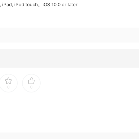
Pad, iPod touch。iOS 10.0 or later
0
0