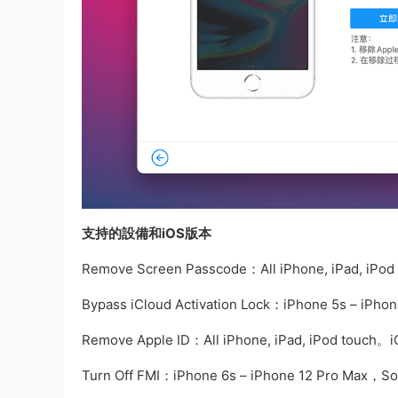
支持的設備和iOS版本
Remove Screen Passcode：All iPhone, iPad, iPod t
Bypass iCloud Activation Lock：iPhone 5s – iPhon
Remove Apple ID：All iPhone, iPad, iPod touch。iOS
Turn Off FMI：iPhone 6s – iPhone 12 Pro Max，Som