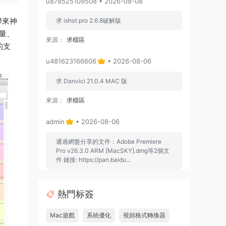
u878525109508 • 2026-08-08
帶來神
求 ishot pro 2.6.8破解版
量、
來源：
求檔區
的支
u481623166606
• 2026-08-06
求 Danvici 21.0.4 MAC 版
來源：
求檔區
admin
• 2026-08-06
通過網盤分享的文件：Adobe Premiere
Pro v26.3.0 ARM [MacSKY].dmg等2個文
件 鏈接: https://pan.baidu...
來源：
Adobe Premiere Pro 2026 v26.2.2 Mac
中文破解版 PR2026 強大視頻編輯軟件
熱門标簽
u262113823826 • 2026-08-06
Mac遊戲
系統優化
視頻格式轉換器