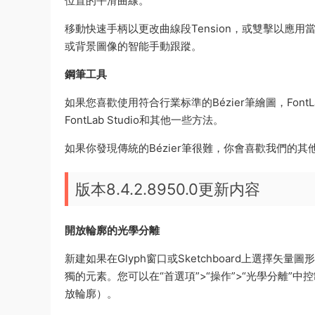
位置的平滑曲線。
移動快速手柄以更改曲線段Tension，或雙擊以應用
或背景圖像的智能手動跟蹤。
鋼筆工具
如果您喜歡使用符合行業标準的Bézier筆繪圖，FontL
FontLab Studio和其他一些方法。
如果你發現傳統的Bézier筆很難，你會喜歡我們的其
版本8.4.2.8950.0更新内容
開放輪廓的光學分離
新建如果在Glyph窗口或Sketchboard上選擇矢
獨的元素。您可以在“首選項”>“操作”>“光學分離”
放輪廓）。