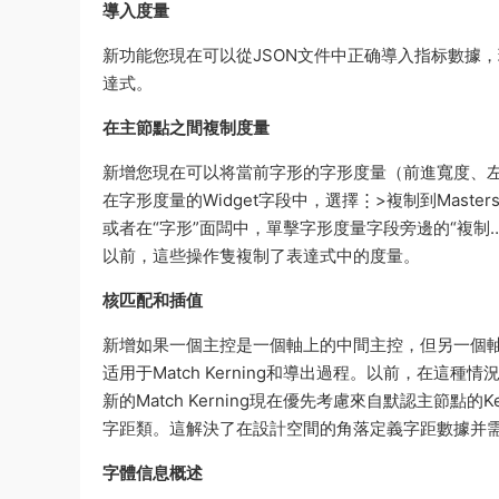
導入度量
新功能您現在可以從JSON文件中正确導入指标數據
達式。
在主節點之間複制度量
新增您現在可以将當前字形的字形度量（前進寬度、
在字形度量的Widget字段中，選擇⋮>複制到Master
或者在“字形”面闆中，單擊字形度量字段旁邊的“複制
以前，這些操作隻複制了表達式中的度量。
核匹配和插值
新增如果一個主控是一個軸上的中間主控，但另一個軸是
适用于Match Kerning和導出過程。以前，在這
新的Match Kerning現在優先考慮來自默認主節
字距類。這解決了在設計空間的角落定義字距數據并
字體信息概述