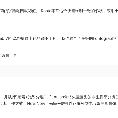
當前的字體範圍默認值。 Rapid非常适合快速繪制一緻的形狀，或用
ab VI可爲您提供出色的鋼筆工具。 我們結合了最好的Fontographe
他繪圖工具。
量圖形，并執行“元素>光學分離”，FontLab會将矢量圖形的非重疊部分拆
中控制其工作方式。New Now，光學分離可以正确分割中心線矢量圖像