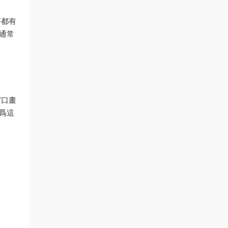
序都有
對通常
窗口畫
因爲這