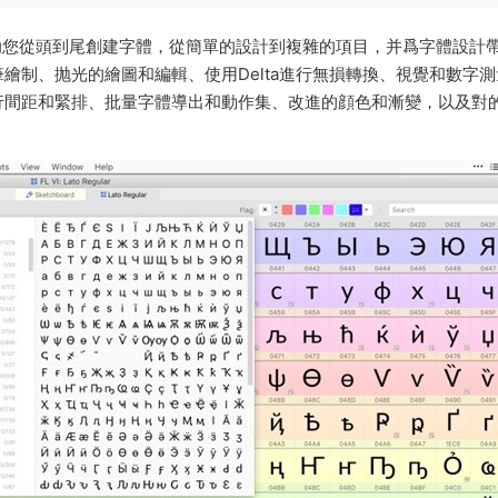
可以幫助您從頭到尾創建字體，從簡單的設計到複雜的項目，并爲字體設計
繪制、抛光的繪圖和編輯、使用Delta進行無損轉換、視覺和數字測
行間距和緊排、批量字體導出和動作集、改進的顔色和漸變，以及對