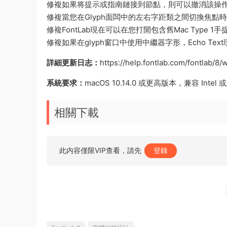
修複如果将提示或指南鏈接到節點，則可以撤消該操
修複當您在Glyph面闆中的左右字距類之間切換焦點時
修複FontLab現在可以在您打開包含舊Mac Type 
修複如果在glyph窗口中使用中繼器字形，Echo T
詳細更新日志：
https://help.fontlab.com/fontlab/8
系統要求：
macOS 10.14.0 或更高版本，兼容 Intel 或 
相關下載
此内容僅限VIP查看，請先
登錄