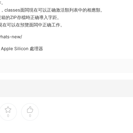
作。
，classes面闆現在可以正确激活類列表中的相應類。
1手提箱的ZIP存檔時正确導入字距。
ext現在可以在預覽面闆中正确工作。
/whats-new/
Apple Silicon 處理器
0
0