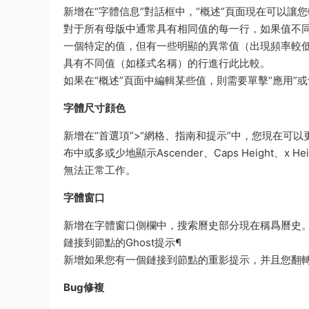
新增在“字體信息”對話框中，“概述”頁面現在可以讓
對于所有母版中通常具有相同值的每一行，如果值不同，
一個特定的值，但有一些明顯的異常值（出現頻率較低的值
具有不同值（如樣式名稱）的行進行此比較。
如果在“概述”頁面中編輯某些值，則需要單擊“應用”
字體尺寸顔色
新增在“首選項”>“網格、指南和提示”中，您現在可以
布中或多或少地顯示Ascender、Caps Height、
無法正常工作。
字體窗口
新增在字體窗口側欄中，搜索曆史部分現在稱爲曆史
鏈接到節點的Ghost提示¶
新增如果您有一個鏈接到節點的重影提示，并且您翻轉了
Bug修複