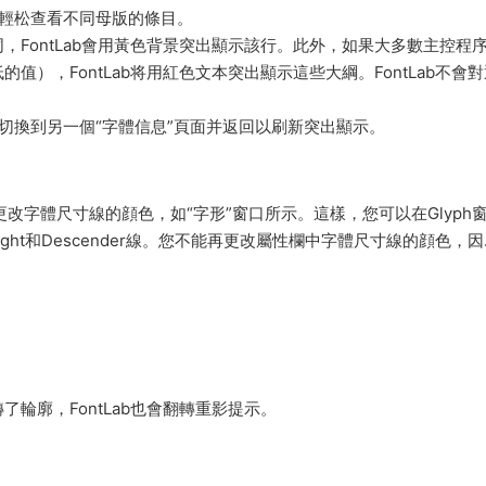
您輕松查看不同母版的條目。
FontLab會用黃色背景突出顯示該行。此外，如果大多數主控程
），FontLab将用紅色文本突出顯示這些大綱。FontLab不會
或切換到另一個“字體信息”頁面并返回以刷新突出顯示。
更改字體尺寸線的顔色，如“字形”窗口所示。這樣，您可以在Glyph
x Height和Descender線。您不能再更改屬性欄中字體尺寸線的顔色，
。
輪廓，FontLab也會翻轉重影提示。