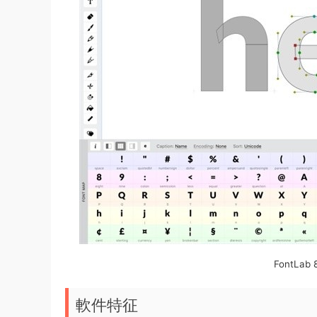
FontLa
軟件特征