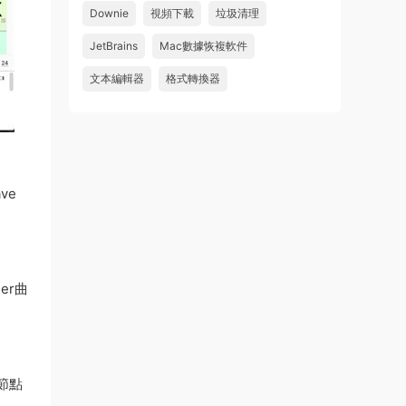
怎麽不能下載啊，不是白充值了嗎
Downie
視頻下載
垃圾清理
來源：
Adobe Premiere Pro 2026 v26.2.2 Mac
JetBrains
Mac數據恢複軟件
中文破解版 PR2026 強大視頻編輯軟件
文本編輯器
格式轉換器
u604731536624
• 2026-07-15
wahaha
來源：
Microsoft Office 2016 for Mac v15.39 VL
中文破解版
ve
er曲
節點