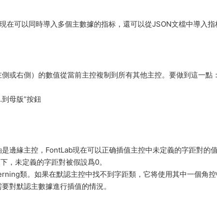
，現在可以同時導入多個主數據的指标，還可以從JSON文檔中導入指
左側或右側）的數值從當前主控複制到所有其他主控。要做到這一點
s
…到母版”按鈕
邊緣主控，FontLab現在可以正确插值主控中未定義的字距對的
種情況下，未定義的字距對被假設爲0。
點的Kerning類。如果在默認主控中找不到字距類，它将使用其中一個角
需要對默認主數據進行插值的情況。