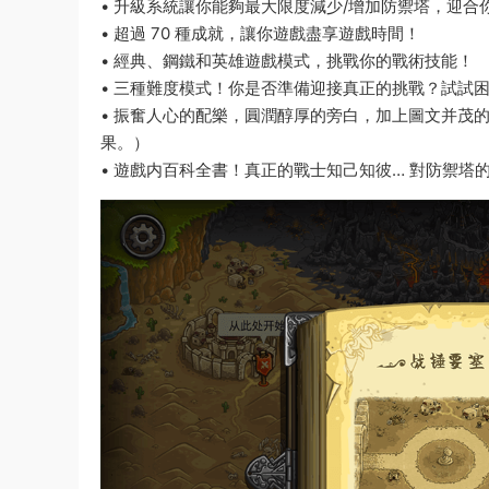
• 升級系統讓你能夠最大限度減少/增加防禦塔，迎合
• 超過 70 種成就，讓你遊戲盡享遊戲時間！
• 經典、鋼鐵和英雄遊戲模式，挑戰你的戰術技能！
• 三種難度模式！你是否準備迎接真正的挑戰？試試
• 振奮人心的配樂，圓潤醇厚的旁白，加上圖文并茂
果。）
• 遊戲内百科全書！真正的戰士知己知彼… 對防禦塔