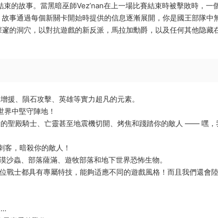
dom Rush 結束的故事。當黑暗巫師Vez’nan在上一場比賽結束時被擊敗時，
。故事通過每個新關卡開始時提供的信息逐漸展開，你是國王部隊中
深邃的洞穴，以對抗遊戲的新反派，馬拉加勳爵，以及任何其他隐藏
如增援、隕石攻擊、英雄等實力超凡的元素。
下世界中堅守陣地！
大的聖殿騎士、亡靈甚至地震機切開、烤焦和踐踏你的敵人 —— 嘿，
或刺客，暗殺你的敵人！
抗沙漠沙蟲、部落薩滿、遊牧部落和地下世界恐怖生物。
！每位戰士都具有專屬特技，能夠适應不同的遊戲風格！而且我們還會
…