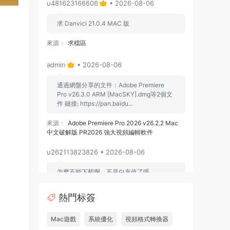
u481623166606
• 2026-08-06
求 Danvici 21.0.4 MAC 版
來源：
求檔區
admin
• 2026-08-06
通過網盤分享的文件：Adobe Premiere
Pro v26.3.0 ARM [MacSKY].dmg等2個文
件 鏈接: https://pan.baidu...
來源：
Adobe Premiere Pro 2026 v26.2.2 Mac
中文破解版 PR2026 強大視頻編輯軟件
u262113823826 • 2026-08-06
怎麽不能下載啊，不是白充值了嗎
來源：
Adobe Premiere Pro 2026 v26.2.2 Mac
熱門标簽
中文破解版 PR2026 強大視頻編輯軟件
Mac遊戲
系統優化
視頻格式轉換器
u604731536624
• 2026-07-15