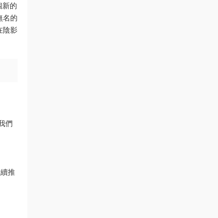
一個新的
無名的
在陰影
我們
陸續推