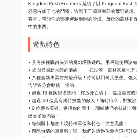
Kingdom Rush Frontiers 延續了以 King
邪惡占據了他的鬥篷，逃到了王國東南部的荒野邊境
将軍，帶領你的部隊穿越廣闊的沙漠、茂密的叢林和
中的東西。
遊戲特色
• 具有多種戰術決策的魔幻塔防遊戲。用戶能使用諸
• 鞏固異國新大陸的前線 —— 在沙漠、叢林甚至地
• 八種全新專業防禦塔升級！你可以用弩兵堡壘、強
告訴過你會動搖一切的。
• 超過 18 種防禦塔技能！釋放死亡騎手、瘟疫毒雲
• 超過 40 位具有獨特技能的敵人！随時待命，對
• 9 位傳奇英雄。選擇你的戰士，訓練他們的技能
出更多新内容！
• 每個關卡都會出現特殊單位和特色！注意黑龍！
• 殘酷無情的頭目戰！嘿，我們告訴過你會有這些升級