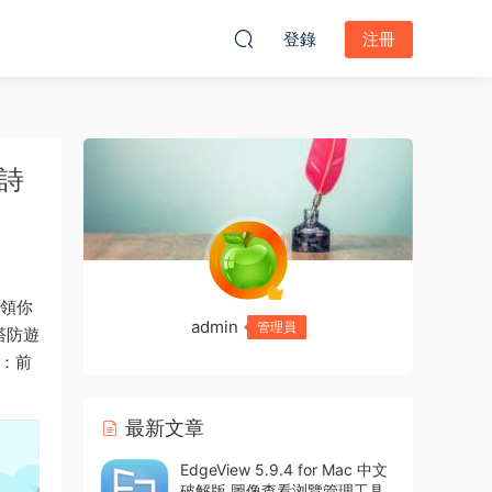
登錄
注冊
史詩
統領你
admin
管理員
塔防遊
戰：前
最新文章
EdgeView 5.9.4 for Mac 中文
破解版 圖像查看浏覽管理工具