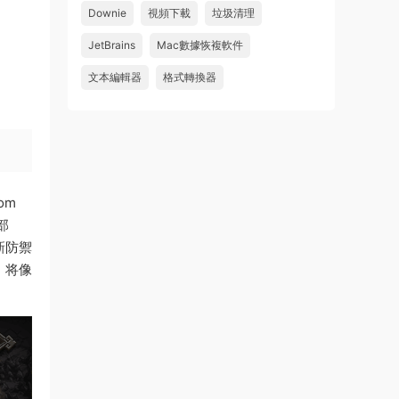
Downie
視頻下載
垃圾清理
wahaha
JetBrains
Mac數據恢複軟件
來源：
Microsoft Office 2016 for Mac v15.39 VL
中文破解版
文本編輯器
格式轉換器
u179212223945 • 2026-07-08
求spark desktop 破解版
來源：
求檔區
om
部
新防禦
，将像