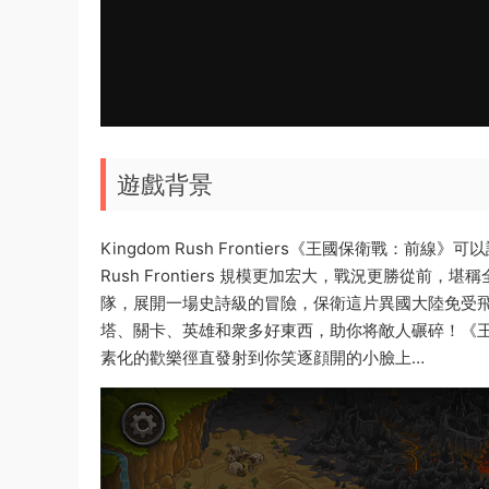
遊戲背景
Kingdom Rush Frontiers《王國保衛戰：
Rush Frontiers 規模更加宏大，戰況更勝從
隊，展開一場史詩級的冒險，保衛這片異國大陸免受
塔、關卡、英雄和衆多好東西，助你将敵人碾碎！《
素化的歡樂徑直發射到你笑逐顔開的小臉上…