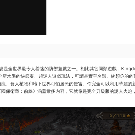
前線》可以說是全世界最令人着迷的防禦遊戲之一。相比其它同類遊戲，Kingd
前，堪稱全新水準的快節奏、超迷人遊戲玩法，可謂是實至名歸。統領你的的
飛龍、食人植物和地下世界可怕居民的侵害。你完全可以利用華麗的
王國保衛戰：前線》涵蓋衆多内容，它就像是完全升級版的誘人火炮