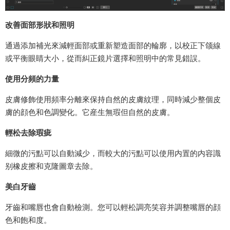
改善面部形狀和照明
通過添加補光來減輕面部或重新塑造面部的輪廓，以校正下颌線
或平衡眼睛大小，從而糾正鏡片選擇和照明中的常見錯誤。
使用分頻的力量
皮膚修飾使用頻率分離來保持自然的皮膚紋理，同時減少整個皮
膚的顔色和色調變化。它産生無瑕但自然的皮膚。
輕松去除瑕疵
細微的污點可以自動減少，而較大的污點可以使用内置的内容識
别橡皮擦和克隆圖章去除。
美白牙齒
牙齒和嘴唇也會自動檢測。您可以輕松調亮笑容并調整嘴唇的顔
色和飽和度。