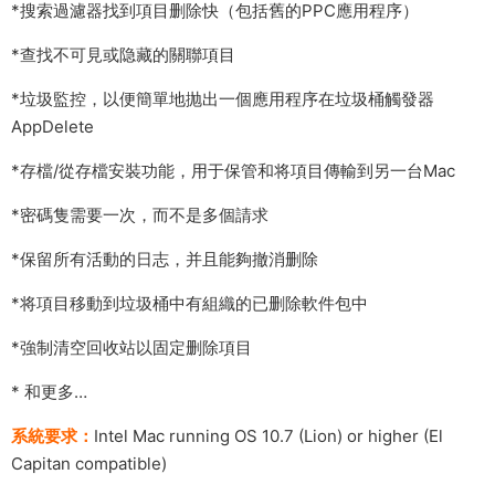
*搜索過濾器找到項目删除快（包括舊的PPC應用程序）
*查找不可見或隐藏的關聯項目
*垃圾監控，以便簡單地抛出一個應用程序在垃圾桶觸發器
AppDelete
*存檔/從存檔安裝功能，用于保管和将項目傳輸到另一台Mac
*密碼隻需要一次，而不是多個請求
*保留所有活動的日志，并且能夠撤消删除
*将項目移動到垃圾桶中有組織的已删除軟件包中
*強制清空回收站以固定删除項目
* 和更多…
系統要求：
Intel Mac running OS 10.7 (Lion) or higher (El
Capitan compatible)