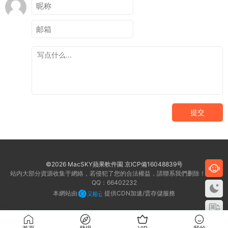
提交
©2026 MacSKY蘋果軟件園
京ICP備16048839号
站内大部分資源收集于網絡，若侵犯了您的合法權益，請聯系我們删除！客服
QQ：66402232
本網站由
提供CDN加速/雲存儲服務