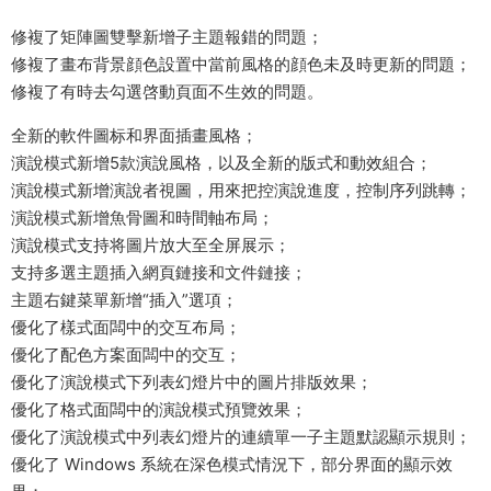
修複了矩陣圖雙擊新增子主題報錯的問題；
修複了畫布背景顔色設置中當前風格的顔色未及時更新的問題；
修複了有時去勾選啓動頁面不生效的問題。
全新的軟件圖标和界面插畫風格；
演說模式新增5款演說風格，以及全新的版式和動效組合；
演說模式新增演說者視圖，用來把控演說進度，控制序列跳轉；
演說模式新增魚骨圖和時間軸布局；
演說模式支持将圖片放大至全屏展示；
支持多選主題插入網頁鏈接和文件鏈接；
主題右鍵菜單新增“插入”選項；
優化了樣式面闆中的交互布局；
優化了配色方案面闆中的交互；
優化了演說模式下列表幻燈片中的圖片排版效果；
優化了格式面闆中的演說模式預覽效果；
優化了演說模式中列表幻燈片的連續單一子主題默認顯示規則；
優化了 Windows 系統在深色模式情況下，部分界面的顯示效