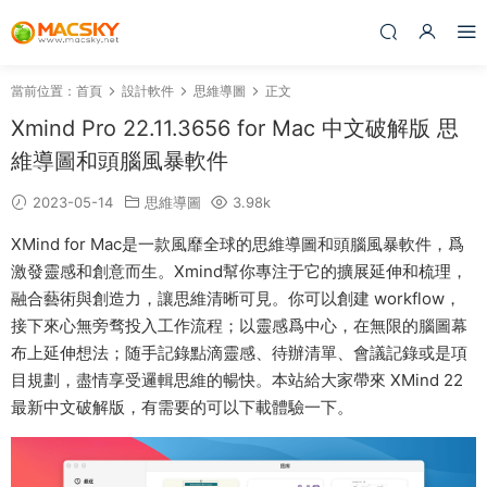
當前位置：
首頁
設計軟件
思維導圖
正文
Xmind Pro 22.11.3656 for Mac 中文破解版 思
維導圖和頭腦風暴軟件
2023-05-14
思維導圖
3.98k
XMind for Mac是一款風靡全球的思維導圖和頭腦風暴軟件，爲
激發靈感和創意而生。Xmind幫你專注于它的擴展延伸和梳理，
融合藝術與創造力，讓思維清晰可見。你可以創建 workflow，
接下來心無旁骛投入工作流程；以靈感爲中心，在無限的腦圖幕
布上延伸想法；随手記錄點滴靈感、待辦清單、會議記錄或是項
目規劃，盡情享受邏輯思維的暢快。本站給大家帶來 XMind 22
最新中文破解版，有需要的可以下載體驗一下。