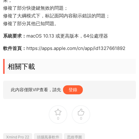
果；
修複了部分快捷鍵無效的問題；
修複了大綱模式下，标記面闆内容顯示錯誤的問題；
修複了部分其他已知問題。
系統要求：
macOS 10.13 或更高版本，64位處理器
軟件首頁：
https://apps.apple.com/cn/app/id1327661892
相關下載
此内容僅限VIP查看，請先
登錄
0
0
Xmind Pro 22
頭腦風暴軟件
思維導圖