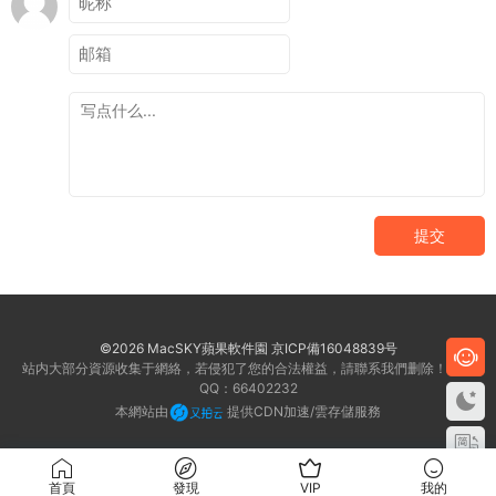
提交
©2026 MacSKY蘋果軟件園
京ICP備16048839号
站内大部分資源收集于網絡，若侵犯了您的合法權益，請聯系我們删除！客服
QQ：66402232
本網站由
提供CDN加速/雲存儲服務
首頁
發現
VIP
我的