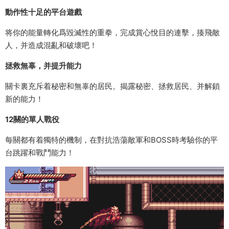
動作性十足的平台遊戲
将你的能量轉化爲毀滅性的重拳，完成賞心悅目的連擊，揍飛敵
人，并造成混亂和破壞吧！
拯救無辜，并提升能力
關卡裏充斥着秘密和無辜的居民。揭露秘密、拯救居民、并解鎖
新的能力！
12關的單人戰役
每關都有着獨特的機制，在對抗浩蕩敵軍和BOSS時考驗你的平
台跳躍和戰鬥能力！