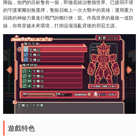
降臨，他們的目标隻有一個，即徹底統治整個世界。已疲弱不堪
的守護軍團别無選擇，隻能召喚上一次大戰中的英雄：運用重力
回路的神秘力量進行戰鬥的獨行俠：凱。作爲世界的最後一道防
線，你将穿越未來環境，打倒這場混亂背後的邪惡主謀。
遊戲特色