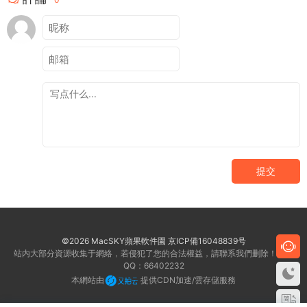
提交
©2026 MacSKY蘋果軟件園
京ICP備16048839号
站内大部分資源收集于網絡，若侵犯了您的合法權益，請聯系我們删除！客服
QQ：66402232
本網站由
提供CDN加速/雲存儲服務