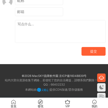
提交
©2026 MacSKY蘋果軟件園
京ICP備16048839号
站内大部分資源收集于網絡，若侵犯了您的合法權益，請聯系我們删除！客服
QQ：66402232
本網站由
提供CDN加速/雲存儲服務
首頁
發現
VIP
我的