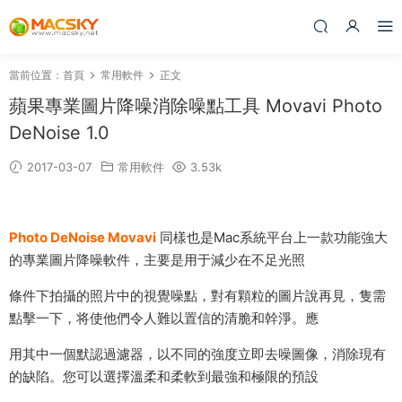
當前位置：
首頁
常用軟件
正文
蘋果專業圖片降噪消除噪點工具 Movavi Photo
DeNoise 1.0
2017-03-07
常用軟件
3.53k
Photo DeNoise Movavi
同樣也是Mac系統平台上一款功能強大
的專業圖片降噪軟件，主要是用于減少在不足光照
條件下拍攝的照片中的視覺噪點，對有顆粒的圖片說再見，隻需
點擊一下，将使他們令人難以置信的清脆和幹淨。應
用其中一個默認過濾器，以不同的強度立即去噪圖像，消除現有
的缺陷。您可以選擇溫柔和柔軟到最強和極限的預設