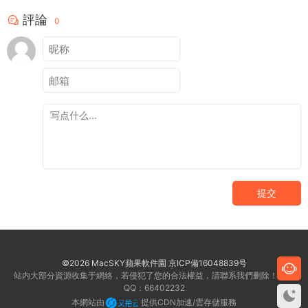
評論
0
提交
©2026 MacSKY蘋果軟件園
京ICP備16048839号
站内大部分資源收集于網絡，若侵犯了您的合法權益，請聯系我們删除！客服
QQ：66402232
本網站由
提供CDN加速/雲存儲服務