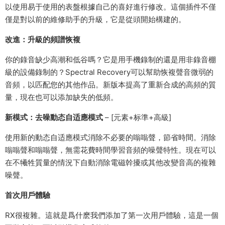
以使用易于使用的表盤根據自己的喜好進行修改。這個插件不僅
僅是對以前的維修助手的升級，它是從頭開始構建的。
改進：升級的頻譜恢複
你的錄音缺少高潮和低谷嗎？它是用手機錄制的還是用非錄音棚
級的設備錄制的？Spectral Recovery可以幫助恢複聲音微弱的
音頻，以匹配您的其他作品。新版本提高了重新合成的高頻的質
量，現在也可以添加缺失的低頻。
新模式：去噪動态自适應模式
– [元素+标準+高級]
使用新的動态自适應模式消除不必要的嗡嗡聲，節省時間。消除
嗡嗡聲和嗡嗡聲，無需花費時間學習音頻的噪聲特性。現在可以
在不犧牲質量的情況下自動消除電磁幹擾或其他改變音高的複雜
噪聲。
首次用戶體驗
RX很複雜。這就是爲什麽我們添加了第一次用戶體驗，這是一個