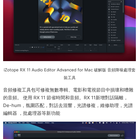
iZotope RX 11 Audio Editor Advanced for Mac 破解版 音頻降噪處理套
裝工具
音頻修複工具包可修複無數專輯、電影和電視節目中損壞和嘈雜
的音頻。 使用 RX 11 節省時間和音頻。RX 11新增對話隔離，
De-hum，氛圍匹配，對話去混響，光譜修複，維修助理，光譜
編輯器 ，批處理器等新功能