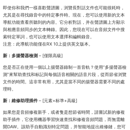
即使你和我們一樣喜歡聲譜圖，浏覽長對話文件也可能很耗時，
尤其是在尋找錄音中的特定事件時。現在，您可以使用新的文本
導航功能查看所聽到的内容。它分析對話，并在聲譜圖上方顯示
與相應音頻同步的文本轉錄。因此，您現在可以在音頻文件中搜
索特定單詞，也可以使用文本選擇和編輯錄音。
注意：此導航功能僅在RX 10上提供英文版本。
新：多揚聲器檢測
– [僅限高級]
您是否正在使用一個以上揚聲器錄制一首音軌？使用“多揚聲器檢
測”來幫助查找和标記與每個語音相關的語音片段，從而節省浏覽
文件的時間。這非常有用，尤其是當不同的揚聲器需要不同的處
理時。
新：維修助理插件
– [元素+标準+高級]
如果您是音頻修複新手，或者隻是想節省時間，請嘗試新的修複
助手插件，它使用機器學習快速查找和修複音頻問題，而無需離
開DAW。該助手自動識别特定問題，并智能地提出維修鏈，您可