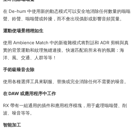
在 De-hum 中使用新的動态模式可以安全地消除任何數量的嗡嗡
聲、鈴聲、嗡嗡聲或幹擾，而不會出現僞影或影響音頻質量。
運動使場景栩栩如生
使用 Ambience Match 中的新複雜模式将對話和 ADR 剪輯與真
實的背景運動和紋理無縫連接。快速匹配前所未有的氛圍：海
洋、風、交通、人群等等！
手術級噪音去除
使用各種選擇工具來馴服、替換或完全消除任何不需要的噪音。
在 DAW 或應用程序中工作
RX 帶有一組通用的插件和應用程序模塊，用于處理嗡嗡聲、削
波、噪音等等。
智能加工