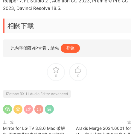
Reaper 7, FL Studio 21, Audition CC 2023, Premiere Pro CC
2023, Davinci Resolve 18.5.
相關下載
此内容僅限VIP查看，請先
登錄
0
0
iZotope RX 11 Audio Editor Advanced
上一篇
下一篇
Mirror for LG TV 3.8.6 Mac 破解
Araxis Merge 2024.6001 for