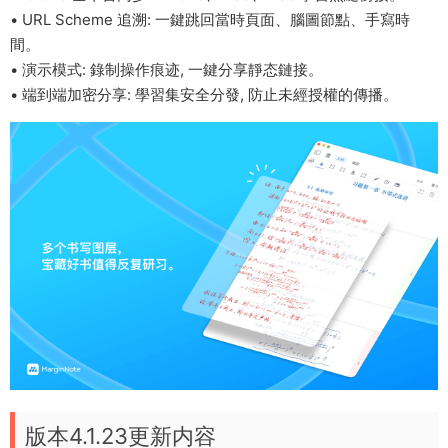
• URL Scheme 追溯: 一鍵跳回當時頁面、腦圖節點、手寫時
間。
• 演示模式: 錄制操作痕迹, 一鍵分享靜态鏈接。
• 端到端加密分享: 學習集安全分發, 防止未經授權的傳播。
版本4.1.23更新内容