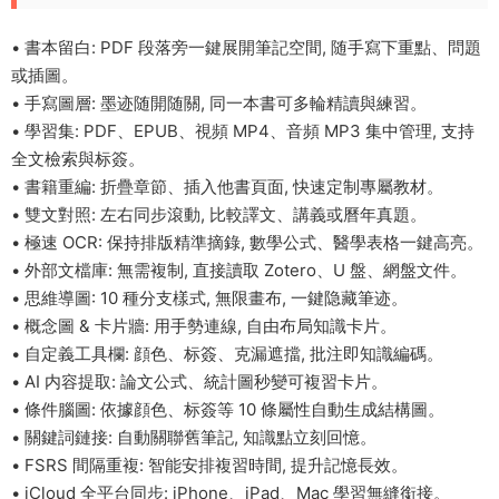
• 書本留白: PDF 段落旁一鍵展開筆記空間, 随手寫下重點、問題
或插圖。
• 手寫圖層: 墨迹随開随關, 同一本書可多輪精讀與練習。
• 學習集: PDF、EPUB、視頻 MP4、音頻 MP3 集中管理, 支持
全文檢索與标簽。
• 書籍重編: 折疊章節、插入他書頁面, 快速定制專屬教材。
• 雙文對照: 左右同步滾動, 比較譯文、講義或曆年真題。
• 極速 OCR: 保持排版精準摘錄, 數學公式、醫學表格一鍵高亮。
• 外部文檔庫: 無需複制, 直接讀取 Zotero、U 盤、網盤文件。
• 思維導圖: 10 種分支樣式, 無限畫布, 一鍵隐藏筆迹。
• 概念圖 & 卡片牆: 用手勢連線, 自由布局知識卡片。
• 自定義工具欄: 顔色、标簽、克漏遮擋, 批注即知識編碼。
• AI 内容提取: 論文公式、統計圖秒變可複習卡片。
• 條件腦圖: 依據顔色、标簽等 10 條屬性自動生成結構圖。
• 關鍵詞鏈接: 自動關聯舊筆記, 知識點立刻回憶。
• FSRS 間隔重複: 智能安排複習時間, 提升記憶長效。
• iCloud 全平台同步: iPhone、iPad、Mac 學習無縫銜接。