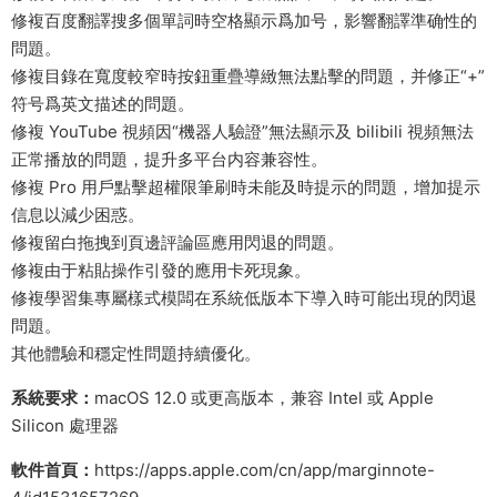
修複百度翻譯搜多個單詞時空格顯示爲加号，影響翻譯準确性的
問題。
修複目錄在寬度較窄時按鈕重疊導緻無法點擊的問題，并修正“+”
符号爲英文描述的問題。
修複 YouTube 視頻因“機器人驗證”無法顯示及 bilibili 視頻無法
正常播放的問題，提升多平台内容兼容性。
修複 Pro 用戶點擊超權限筆刷時未能及時提示的問題，增加提示
信息以減少困惑。
修複留白拖拽到頁邊評論區應用閃退的問題。
修複由于粘貼操作引發的應用卡死現象。
修複學習集專屬樣式模闆在系統低版本下導入時可能出現的閃退
問題。
其他體驗和穩定性問題持續優化。
系統要求：
macOS 12.0 或更高版本，兼容 Intel 或 Apple
Silicon 處理器
軟件首頁：
https://apps.apple.com/cn/app/marginnote-