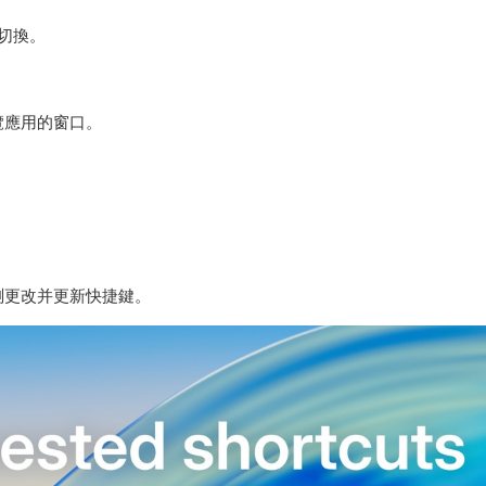
間切換。
覽應用的窗口。
動檢測更改并更新快捷鍵。