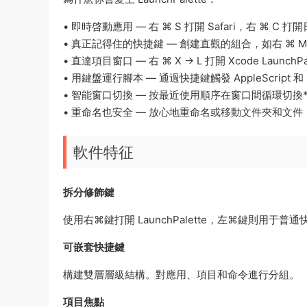
• 即時啓動應用 — 右 ⌘ S 打開 Safari，右 ⌘ C 打
• 真正記得住的快捷鍵 — 創建直觀的組合，如右 ⌘ M →
• 直達項目窗口 — 右 ⌘ X → L 打開 Xcode LaunchPa
• 用鍵盤運行腳本 — 通過快捷鍵觸發 AppleScript 和 
• 智能窗口切換 — 按最近使用順序在窗口間循環切換
• 重命名也安全 — 放心地重命名或移動文件夾和文件；La
軟件特征
拆分修飾鍵
使用右⌘鍵打開 LaunchPalette，左⌘鍵則用于普
可嵌套快捷鍵
構建雙層層級結構。對應用、項目和命令進行分組。
項目焦點