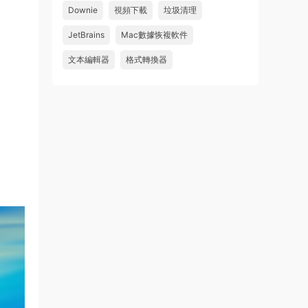
Downie
視頻下載
垃圾清理
wahaha
JetBrains
Mac數據恢複軟件
來源：
Microsoft Office 2016 for Mac v15.39 VL
中文破解版
文本編輯器
格式轉換器
u179212223945 • 2026-07-08
求spark desktop 破解版
來源：
求檔區