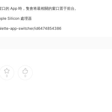
窗口的 App 時，隻會将最相關的窗口置于前台。
ple Silicon 處理器
palette-app-switcher/id6474854386
0
0