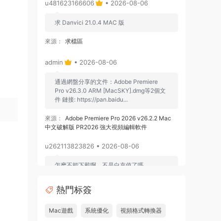
u481623166606
• 2026-08-06
求 Danvici 21.0.4 MAC 版
來源：
求檔區
admin
• 2026-08-06
通過網盤分享的文件：Adobe Premiere
Pro v26.3.0 ARM [MacSKY].dmg等2個文
件 鏈接: https://pan.baidu...
來源：
Adobe Premiere Pro 2026 v26.2.2 Mac
中文破解版 PR2026 強大視頻編輯軟件
u262113823826 • 2026-08-06
怎麽不能下載啊，不是白充值了嗎
來源：
Adobe Premiere Pro 2026 v26.2.2 Mac
熱門标簽
中文破解版 PR2026 強大視頻編輯軟件
Mac遊戲
系統優化
視頻格式轉換器
u604731536624
• 2026-07-15