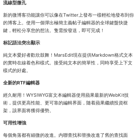
流線型微孔
新的微博客功能讓你可以像在Twitter上發布一樣輕松地發布到你
的博客上。使用一個彈出極簡主義帖子編輯器的全球鍵盤快捷
鍵，輕松分享您的想法。隻需按發送，即可完成！
标記語法突出顯示
純文本愛好者歡欣鼓舞！MarsEdit現在提供Markdown格式文本
的實時在線着色和樣式。接受純文本的簡單性，同時享受上下文
樣式的好處。
全新的RTF編輯器
經久耐用！WYSIWYG富文本編輯器使用蘋果最新的WebKit技
術，提供更高性能、更可靠的編輯界面，随着蘋果繼續投資框
架，該界面将獲得優勢。
可用性增強
每個角落都有細微的改進。内聯查找和替換改進了舊的查找面