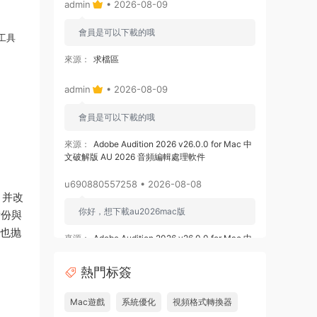
admin
• 2026-08-09
會員是可以下載的哦
份工具
來源：
求檔區
admin
• 2026-08-09
會員是可以下載的哦
來源：
Adobe Audition 2026 v26.0.0 for Mac 中
文破解版 AU 2026 音頻編輯處理軟件
u690880557258 • 2026-08-08
容，并改
你好，想下載au2026mac版
備份與
們也抛
來源：
Adobe Audition 2026 v26.0.0 for Mac 中
文破解版 AU 2026 音頻編輯處理軟件
熱門标簽
u878525109508 • 2026-08-08
Mac遊戲
系統優化
視頻格式轉換器
求 ishot pro 2.6.8破解版