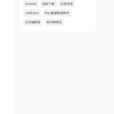
Downie
視頻下載
垃圾清理
來源：
求檔區
JetBrains
Mac數據恢複軟件
u481623166606
• 2026-08-06
文本編輯器
格式轉換器
求 Danvici 21.0.4 MAC 版
來源：
求檔區