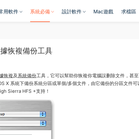
常用軟件
系統必備
設計軟件
Mac遊戲
求檔區
 系統數據恢複備份工具
據恢複
及
系統備份
工具，它可以幫助你恢複你電腦誤删除文件，甚至
在 OS X 系統下備份系統分區或單個/多個文件，由它備份的分區文件可
 Sierra HFS +支持！