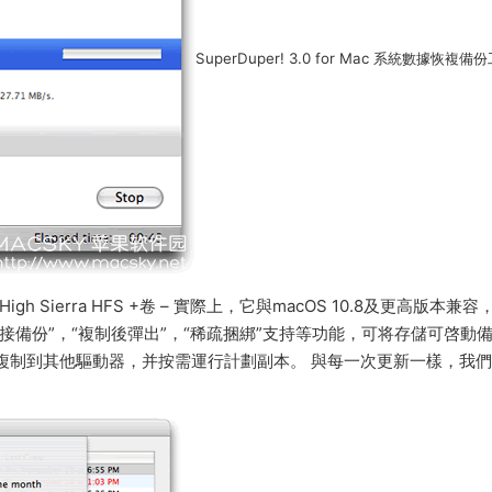
SuperDuper! 3.0 for Mac 系統數據恢複備
gh Sierra HFS +卷 – 實際上，它與macOS 10.8及更高版本兼
接備份”，“複制後彈出”，“稀疏捆綁”支持等功能，可将存儲可啓動
hine備份複制到其他驅動器，并按需運行計劃副本。 與每一次更新一樣，我