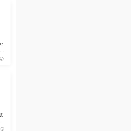
.1.
備份
 破
工