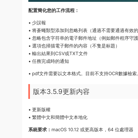
配置簡化您的工作流程：
• 少誤報
• 将蒼蠅類型添加到忽略列表（通過不需要通過有效
• 忽略包含字符串的電子郵件地址（例如郵件程序守
• 選項也掃描電子郵件的内容（不隻是标題）
• 輸出結果到CSV或TXT文件
• 任務完成時的通知
• pdf文件需要以文本格式。目前不支持OCR數據檢索
版本3.5.9更新内容
• 更新版權
• 繁體中文和簡體中文本地化
系統要求：
macOS 10.12 或更高版本，64 位處理器