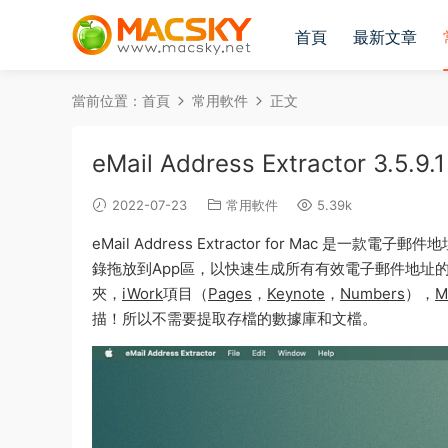
首頁
最新文章
當前位置：
首頁
常用軟件
正文
eMail Address Extractor 3
2022-07-23
常用軟件
5.39k
eMail Address Extractor for Ma
錄拖放到App區，以快速生成所有有效電子郵件地址的非重複
夾，
iWork
項目（
Pages
，
Keynote
，
Numbers
），
M
描！所以不需要提取存檔的數據庫和文檔。