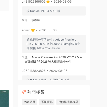
u481623166606
• 2026-08-06
求 Danvici 21.0.4 MAC 版
來源：
求檔區
admin
• 2026-08-06
通過網盤分享的文件：Adobe Premiere
Pro v26.3.0 ARM [MacSKY].dmg等2個文
件 鏈接: https://pan.baidu...
來源：
Adobe Premiere Pro 2026 v26.2.2 Mac
中文破解版 PR2026 強大視頻編輯軟件
u262113823826 • 2026-08-06
怎麽不能下載啊，不是白充值了嗎
來源：
Adobe Premiere Pro 2026 v26.2.2 Mac
熱門标簽
中文破解版 PR2026 強大視頻編輯軟件
Mac遊戲
系統優化
視頻格式轉換器
u604731536624
• 2026-07-15