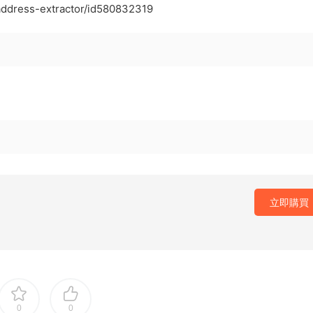
-address-extractor/id580832319
立即購買
0
0