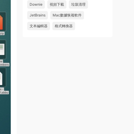
Downie
視頻下載
垃圾清理
wahaha
JetBrains
Mac數據恢複軟件
來源：
Microsoft Office 2016 for Mac v15.39 VL
中文破解版
文本編輯器
格式轉換器
u179212223945 • 2026-07-08
求spark desktop 破解版
來源：
求檔區