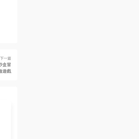
下一篇
類沙盒冒
險遊戲