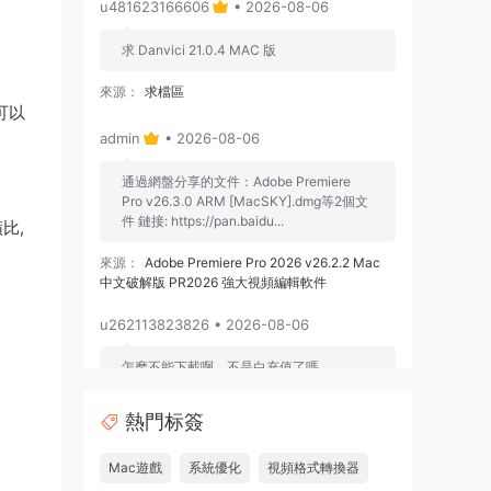
u481623166606
• 2026-08-06
求 Danvici 21.0.4 MAC 版
來源：
求檔區
可以
admin
• 2026-08-06
通過網盤分享的文件：Adobe Premiere
Pro v26.3.0 ARM [MacSKY].dmg等2個文
件 鏈接: https://pan.baidu...
比,
來源：
Adobe Premiere Pro 2026 v26.2.2 Mac
中文破解版 PR2026 強大視頻編輯軟件
u262113823826 • 2026-08-06
怎麽不能下載啊，不是白充值了嗎
來源：
Adobe Premiere Pro 2026 v26.2.2 Mac
熱門标簽
中文破解版 PR2026 強大視頻編輯軟件
Mac遊戲
系統優化
視頻格式轉換器
u604731536624
• 2026-07-15