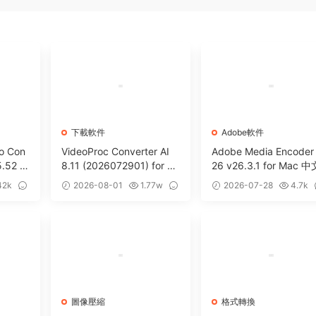
下載軟件
Adobe軟件
eo Con
VideoProc Converter AI
Adobe Media Encoder
5.52 fo
8.11 (2026072901) for M
26 v26.3.1 for Mac 中
輯下載轉
ac 視頻編輯處理下載格式
破解版 視頻音頻編碼器
42k
2026-08-01
1.77w
2026-07-28
4.7k
轉換工具
3
0
圖像壓縮
格式轉換