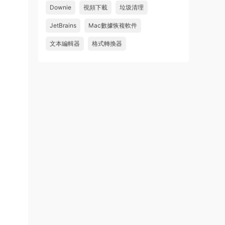
Downie
視頻下載
垃圾清理
wahaha
JetBrains
Mac數據恢複軟件
來源：
Microsoft Office 2016 for Mac v15.39 VL
中文破解版
文本編輯器
格式轉換器
u179212223945 • 2026-07-08
求spark desktop 破解版
來源：
求檔區