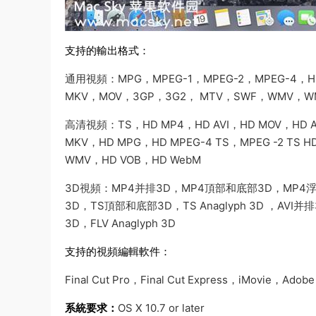
支持的輸出格式：
通用視頻：MPG，MPEG-1，MPEG-2，MPEG-4，H.26
MKV，MOV，3GP，3G2， MTV，SWF，WMV，W
高清視頻：TS，HD MP4，HD AVI，HD MOV，HD AS
MKV，HD MPG，HD MPEG-4 TS，MPEG -2 TS H
WMV，HD VOB，HD WebM
3D視頻：MP4并排3D，MP4頂部和底部3D，MP4
3D，TS頂部和底部3D，TS Anaglyph 3D ，AV
3D，FLV Anaglyph 3D
支持的視頻編輯軟件：
Final Cut Pro，Final Cut Express，iMovie，Ado
系統要求：
OS X 10.7 or later