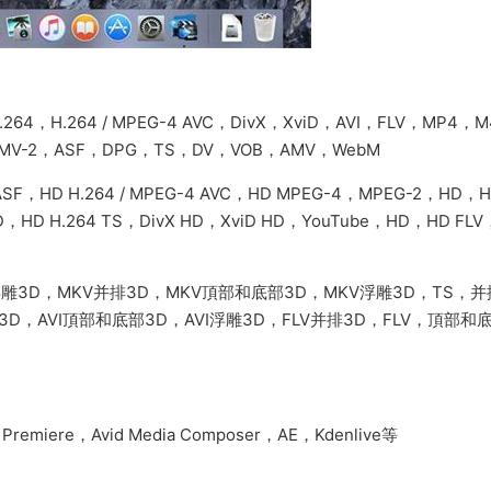
4，H.264 / MPEG-4 AVC，DivX，XviD，AVI，FLV，MP4，
MV-2，ASF，DPG，TS，DV，VOB，AMV，WebM
F，HD H.264 / MPEG-4 AVC，HD MPEG-4，MPEG-2，HD，
D，HD H.264 TS，DivX HD，XviD HD，YouTube，HD，HD FL
浮雕3D，MKV并排3D，MKV頂部和底部3D，MKV浮雕3D，TS，并
I并排3D，AVI頂部和底部3D，AVI浮雕3D，FLV并排3D，FLV，頂部和
be Premiere，Avid Media Composer，AE，Kdenlive等