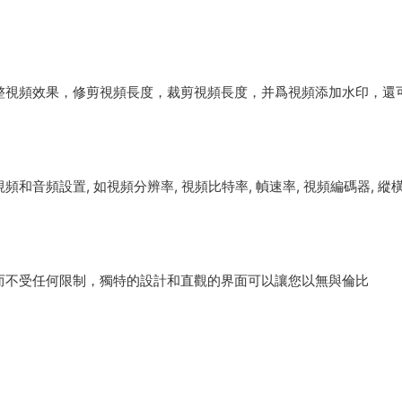
整視頻效果，修剪視頻長度，裁剪視頻長度，并爲視頻添加水印，還
頻和音頻設置, 如視頻分辨率, 視頻比特率, 幀速率, 視頻編碼器, 縱橫
而不受任何限制，獨特的設計和直觀的界面可以讓您以無與倫比