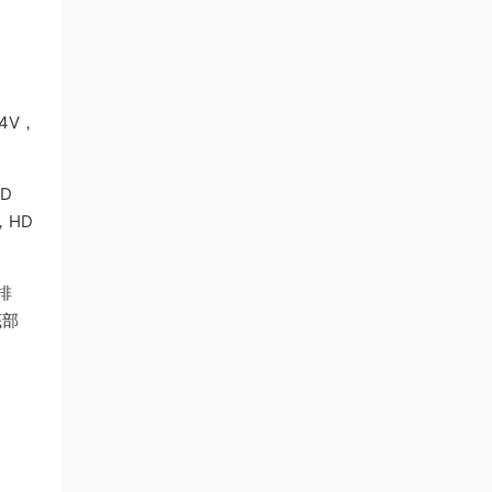
M4V，
HD
V，HD
排
底部