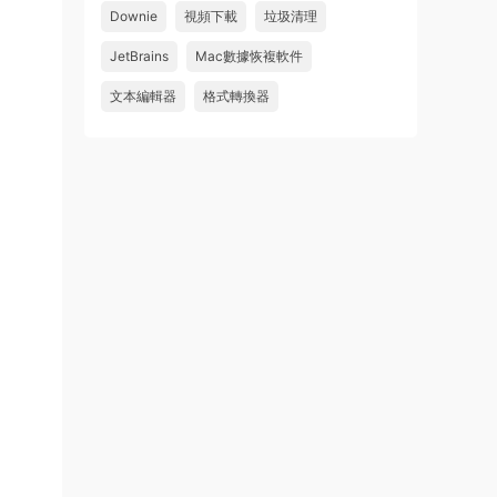
件 鏈接: https://pan.baidu...
Downie
視頻下載
垃圾清理
來源：
Adobe Premiere Pro 2026 v26.2.2 Mac
JetBrains
Mac數據恢複軟件
中文破解版 PR2026 強大視頻編輯軟件
文本編輯器
格式轉換器
u262113823826 • 2026-08-06
怎麽不能下載啊，不是白充值了嗎
來源：
Adobe Premiere Pro 2026 v26.2.2 Mac
中文破解版 PR2026 強大視頻編輯軟件