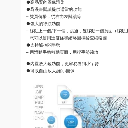
●高品質的圖像渲染
●爲漫畫閱讀提供适當的功能
– 雙頁傳播，從右向左閱讀等
●強大的導航功能
– 移動上一個/下一個，跳過，隻移動一個頁面（移動
– 您可以使用進度條和縮略圖欄檢查縮略圖
●支持觸控闆手勢
– 用滑動手勢移動頁面，用捏手勢縮放
●内置放大鏡功能，更容易看到小字符
●可以自由放大/縮小圖像