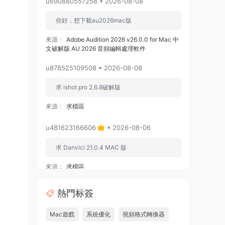
u690880557258 • 2026-08-08
你好，想下載au2026mac版
來源：
Adobe Audition 2026 v26.0.0 for Mac 中
文破解版 AU 2026 音頻編輯處理軟件
u878525109508 • 2026-08-08
求 ishot pro 2.6.8破解版
來源：
求檔區
u481623166606
• 2026-08-06
求 Danvici 21.0.4 MAC 版
來源：
求檔區
admin
• 2026-08-06
熱門标簽
通過網盤分享的文件：Adobe Premiere
Mac遊戲
系統優化
視頻格式轉換器
Pro v26.3.0 ARM [MacSKY].dmg等2個文