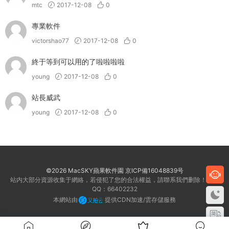
mtc
2017-12-08
0
專業軟件
victorshao77
2017-12-08
0
終于等到可以用的了啦啦啦啦
young
2017-12-08
0
站長威武
young
2017-12-08
0
©2026 MacSKY蘋果軟件園
京ICP備16048839号
站内大部分資源收集于網絡，若侵犯了您的合法權益，請聯系我們删除！客服
QQ：66402232
本網站由
提供CDN加速/雲存儲服務