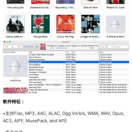
軟件特征：
•支持Flac, MP3, AAC, ALAC, Ogg Vorbis, WMA, WAV, Opus,
AC3, AIFF, MusePack, and APE