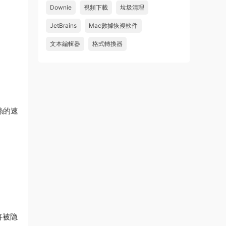
Downie
視頻下載
垃圾清理
wahaha
JetBrains
Mac數據恢複軟件
來源：
Microsoft Office 2016 for Mac v15.39 VL
中文破解版
文本編輯器
格式轉換器
u179212223945 • 2026-07-08
求spark desktop 破解版
來源：
求檔區
絲的速
将被隐