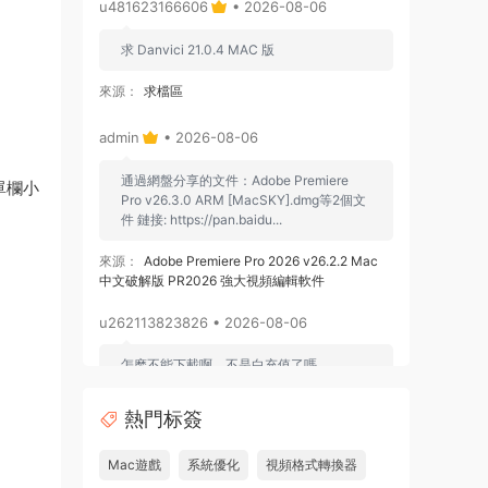
u481623166606
• 2026-08-06
求 Danvici 21.0.4 MAC 版
來源：
求檔區
admin
• 2026-08-06
通過網盤分享的文件：Adobe Premiere
單欄小
Pro v26.3.0 ARM [MacSKY].dmg等2個文
件 鏈接: https://pan.baidu...
來源：
Adobe Premiere Pro 2026 v26.2.2 Mac
中文破解版 PR2026 強大視頻編輯軟件
u262113823826 • 2026-08-06
怎麽不能下載啊，不是白充值了嗎
來源：
Adobe Premiere Pro 2026 v26.2.2 Mac
熱門标簽
中文破解版 PR2026 強大視頻編輯軟件
Mac遊戲
系統優化
視頻格式轉換器
u604731536624
• 2026-07-15