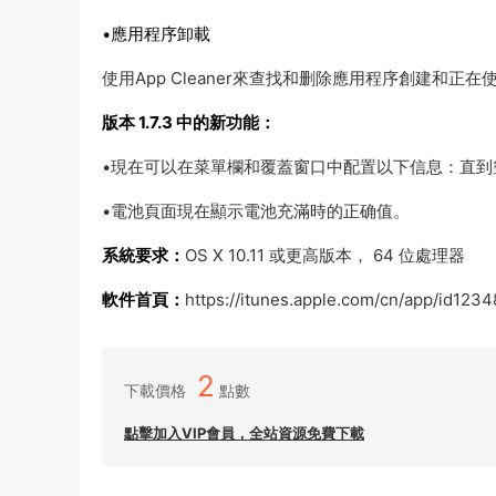
•應用程序卸載
使用App Cleaner來查找和删除應用程序創建和正
版本 1.7.3 中的新功能：
•現在可以在菜單欄和覆蓋窗口中配置以下信息：直到
•電池頁面現在顯示電池充滿時的正确值。
系統要求：
OS X 10.11 或更高版本， 64 位處理器
軟件首頁：
https://itunes.apple.com/cn/app/id123
2
下載價格
點數
點擊加入VIP會員，全站資源免費下載