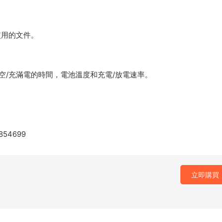
在使用的文件。
空/充滿電的時間，電池溫度和充電/放電速率。
4854699
立即購買