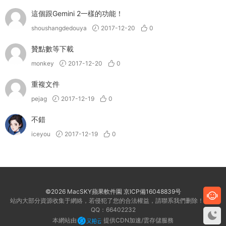
這個跟Gemini 2一樣的功能！
shoushangdedouya
2017-12-20
0
贊點數等下載
monkey
2017-12-20
0
重複文件
pejag
2017-12-19
0
不錯
iceyou
2017-12-19
0
©2026 MacSKY蘋果軟件園
京ICP備16048839号
站内大部分資源收集于網絡，若侵犯了您的合法權益，請聯系我們删除！客服
QQ：66402232
本網站由
提供CDN加速/雲存儲服務