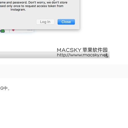
G中。
。