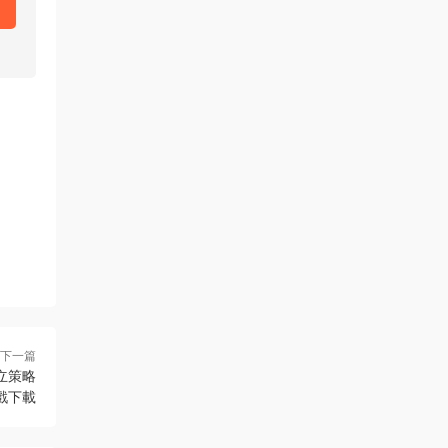
下一篇
 獨立策略
戲下載