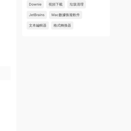
Downie
視頻下載
垃圾清理
wahaha
JetBrains
Mac數據恢複軟件
來源：
Microsoft Office 2016 for Mac v15.39 VL
中文破解版
文本編輯器
格式轉換器
u179212223945 • 2026-07-08
求spark desktop 破解版
來源：
求檔區