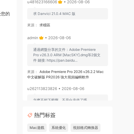
u481623166606
• 2026-08-06
受您的
求 Danvici 21.0.4 MAC 版
來源：
求檔區
admin
• 2026-08-06
通過網盤分享的文件：Adobe Premiere
Pro v26.3.0 ARM [MacSKY].dmg等2個文
件 鏈接: https://pan.baidu...
來源：
Adobe Premiere Pro 2026 v26.2.2 Mac
中文破解版 PR2026 強大視頻編輯軟件
u262113823826 • 2026-08-06
怎麽不能下載啊，不是白充值了嗎
來源：
Adobe Premiere Pro 2026 v26.2.2 Mac
熱門标簽
中文破解版 PR2026 強大視頻編輯軟件
Mac遊戲
系統優化
視頻格式轉換器
u604731536624
• 2026-07-15